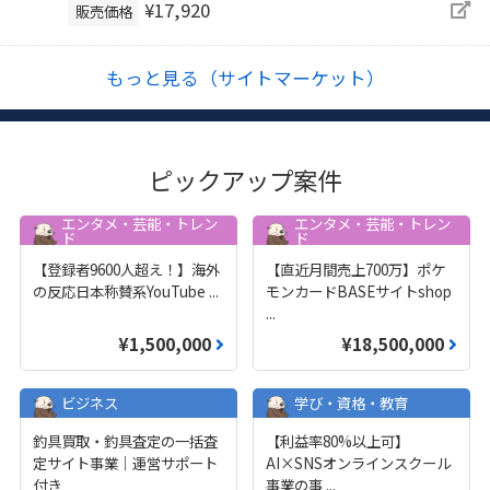
¥17,920
販売価格
もっと見る（サイトマーケット）
ピックアップ案件
エンタメ・芸能・トレン
エンタメ・芸能・トレン
ド
ド
【登録者9600人超え！】海外
【直近月間売上700万】ポケ
の反応日本称賛系YouTube
...
モンカードBASEサイトshop
...
¥1,500,000
¥18,500,000
ビジネス
学び・資格・教育
釣具買取・釣具査定の一括査
【利益率80%以上可】
定サイト事業｜運営サポート
AI×SNSオンラインスクール
付き
事業の事
...