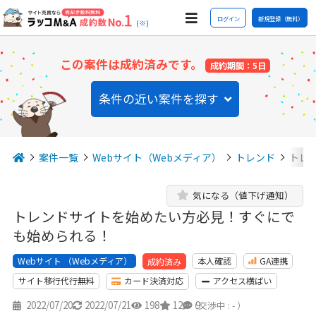
ログイン
新規登録（無料）
(※)
この案件は成約済みです。
成約期間：5日
条件の近い案件を探す
案件一覧
Webサイト（Webメディア）
トレンド
トレ
気になる（値下げ通知）
トレンドサイトを始めたい方必見！すぐにで
も始められる！
Webサイト （Webメディア）
本人確認
GA連携
成約済み
サイト移行代行無料
カード決済対応
アクセス横ばい
2022/07/20
2022/07/21
198
12
9
（交渉中 : - ）