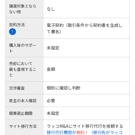
譲渡対象となら
なし
ない物
契約方法
電子契約（取引条件から契約書を生成し
て署名）
?
購入後のサポー
未設定
ト
売却において
金額
最も重視するこ
と
個別に確認し判断
交渉審査
必要
買主の本人確認
未設定
競業避止期間
ラッコM&Aにサイト移行代行を依頼する
サイト移行方法
移行代行費用が
無料
！（移行先がラッコ