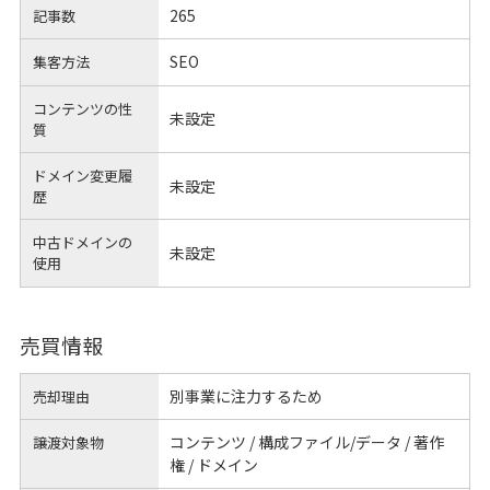
265
記事数
SEO
集客方法
コンテンツの性
未設定
質
ドメイン変更履
未設定
歴
中古ドメインの
未設定
使用
売買情報
別事業に注力するため
売却理由
コンテンツ / 構成ファイル/データ / 著作
譲渡対象物
権 / ドメイン