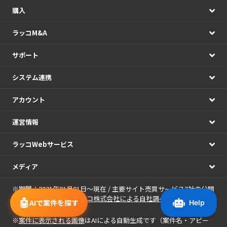
購入
ラッコM&A
サポート
システム連携
アカウント
運営情報
ラッコWebサービス
メディア
※期間：2021年01月01日～現在 / 主要サイト売買サービス7社の公開
情報の日次集計（
ラッコ株式会社による自社調べ
）
🤖
AIで案件を探す
※
案件に表示される画像
はAIによる自動生成です（案件名・アピー