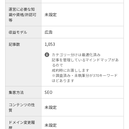
運営に必要な知
未設定
識や
資格/許認可
等
広告
収益モデル
1,053
記事数
カテゴリー分けは最適化済み
記事を管理しているマインドマップがあ
るので
成約時にお渡しします
※調査済み・未執筆分が370キーワード
ほどあります
SEO
集客方法
コンテンツの性
未設定
質
ドメイン変更履
未設定
歴