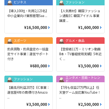
ビジネス
ファッション
【導入100社・利用2,123名】
【人気商材】韓国ファッショ
中小企業向け業務管理Saa
...
ン通販EC 韓国アイドル 事業
譲渡
...
¥16,500,000
¥1,600,000
スポーツ
グルメ・食品
釣具買取・釣具査定の一括査
【登録者11万・ミリオン動画
定サイト事業｜運営サポート
8本・TV番組使用実績】5年近
付き
く
...
¥680,000
¥3,500,000
エンタメ・芸能・トレン
ファッション
ド
【最高月利益20万】EC事業：
【7月も収益27万円以上】任
運営歴4年の商標付きAmazo
天堂ゲーム反応集YouTube！
...
...
¥3,500,000
¥2,500,000