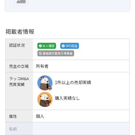
掲載者情報
認証状況
本人確認
SMS認証
適格請求書発行事業者
所有者
売主の立場
ラッコM&A
1件以上の売却実績
売買実績
購入実績なし
個人
属性
名前