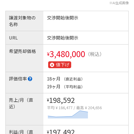
※AI生成画像
譲渡対象物の
交渉開始後開示
名称
URL
交渉開始後開示
希望売却価格
3,480,000
¥
（税込）
値下げ
評価倍率
18ヶ月
（直近利益）
19ヶ月
（平均利益）
198,592
売上/月（直
¥
近）
平均 ¥ 186,477
/
最高 ¥ 204,656
197,492
利益/月（直
¥