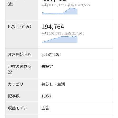
近）
平均 ¥ 185,377
/
最高 ¥ 203,556
194,764
PV/月（直近）
平均 162,629
/
最高 217,986
運営開始時期
2018年10月
現在の運営状
未設定
況
カテゴリ
暮らし・生活
記事数
1,053
収益モデル
広告