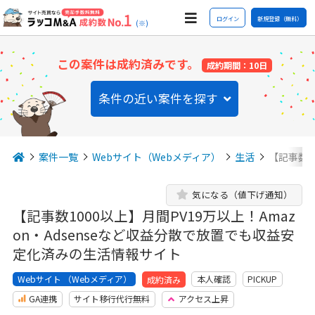
ログイン
新規登録（無料）
(※)
この案件は成約済みです。
成約期間：10日
条件の近い案件を探す
案件一覧
Webサイト（Webメディア）
生活
【記事数1
気になる（値下げ通知）
【記事数1000以上】月間PV19万以上！Amaz
on・Adsenseなど収益分散で放置でも収益安
定化済みの生活情報サイト
Webサイト （Webメディア）
本人確認
PICKUP
成約済み
GA連携
サイト移行代行無料
アクセス上昇