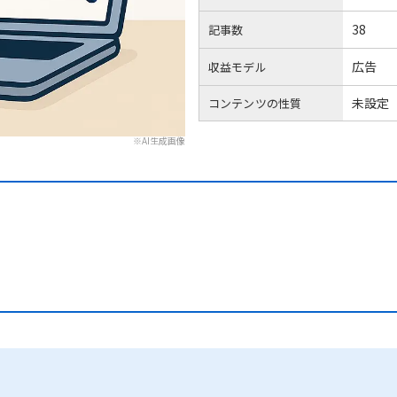
38
記事数
広告
収益モデル
未設定
コンテンツの性質
※AI生成画像