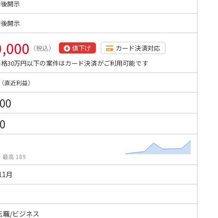
始後開示
始後開示
0,000
（税込）
値下げ
カード決済対応
格30万円以下の案件はカード決済がご利用可能です
（直近利益）
000
0
/
最高 189
11月
転職/ビジネス