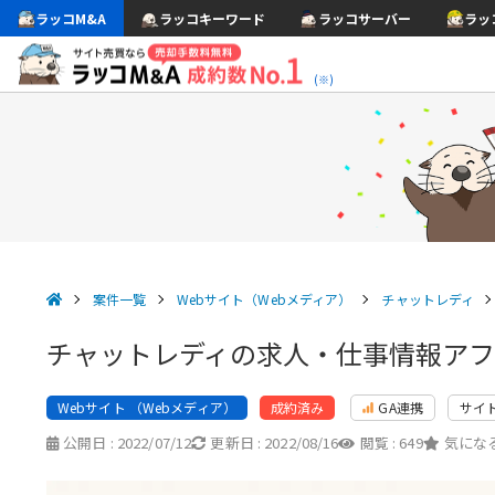
ラッコM&A
ラッコキーワード
ラッコサーバー
ラッ
(※)
案件一覧
Webサイト（Webメディア）
チャットレディ
チャットレディの求人・仕事情報ア
Webサイト （Webメディア）
GA連携
サイ
成約済み
公開日 :
2022/07/12
更新日 :
2022/08/16
閲覧 :
649
気になる