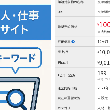
譲渡対象物の名称
交渉開
URL
交渉開
10
¥
希望売却価格
※成約価
12ヶ月
評価倍率
10,
売上/月
¥
9,01
利益/月
¥
189
PV/月（直近）
平均 79
2021年
運営開始時期
未設定
現在の運営状況
人材・
カテゴリ