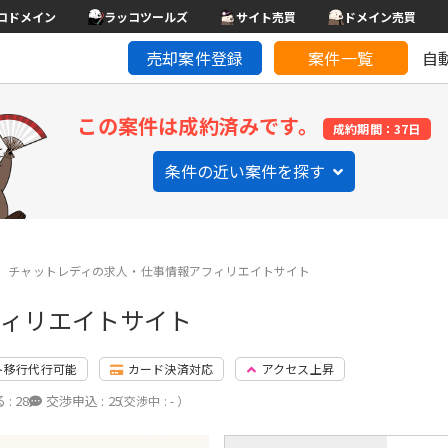
コドメイン
ラッコツールズ
サイト売買
ドメイン売買
売却案件登録
案件一覧
自
この案件は成約済みです。
成約期間：37日
条件の近い案件を探す
チャットレディの求人・仕事情報アフィリエイトサイト
フィリエイトサイト
ト移行代行可能
カード決済対応
アクセス上昇
 :
28
交渉申込 :
25
（交渉中 : - ）