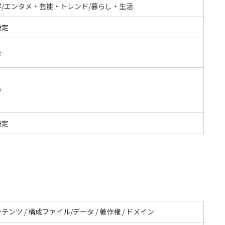
容/エンタメ・芸能・トレンド/暮らし・生活
設定
告
O
設定
テンツ / 構成ファイル/データ / 著作権 / ドメイン