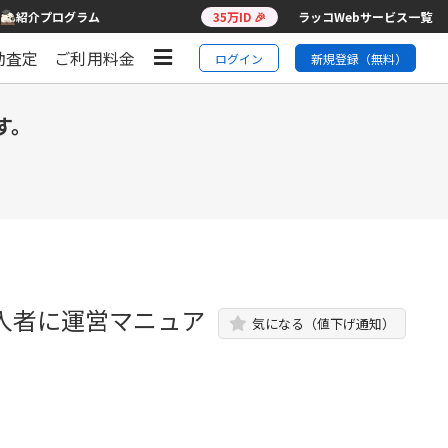
紹介プログラム
35万ID 🎉
ラッコWebサービス一覧
動査定
ご利用料金
ログイン
新規登録（無料）
す。
入者に運営マニュア
気になる（値下げ通知）