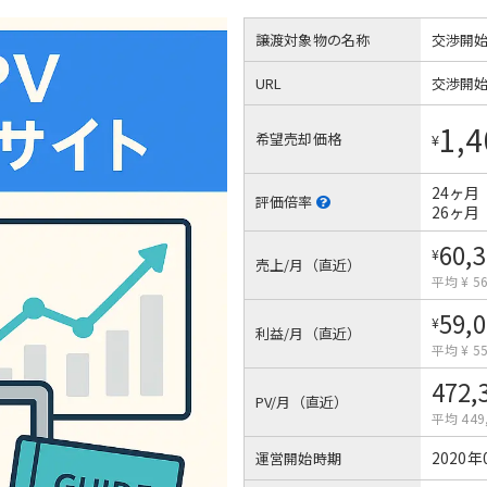
譲渡対象物の名称
交渉開
URL
交渉開
1,4
希望売却価格
¥
24ヶ月
評価倍率
26ヶ月
60,
¥
売上/月（直近）
平均 ¥ 56
59,
¥
利益/月（直近）
平均 ¥ 55
472,
PV/月（直近）
平均 449
2020年
運営開始時期