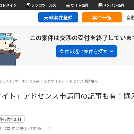
コドメイン
ラッコツールズ
サイト売買
ドメイン売買
売却案件登録
案件一覧
自
この案件は交渉の受付を終了していま
条件の近い案件を探す
５０万PVの「エンタメ系まとめサイト」アドセンス申請用の…
サイト」アドセンス申請用の記事も有！購
移行代行無料
 :
7
交渉申込 :
7
（交渉中 : - ）