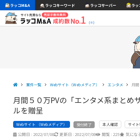
ラッコM&A
ラッコキーワード
ラッコサーバー
ラッ
(※)
案件一覧
Webサイト（Webメディア）
エンタメ
月間
月間５０万PVの「エンタメ系まとめ
ルを贈呈
Webサイト （Webメディア）
本人確認
サイト
受付終了
公開日 :
2022/07/08
更新日 :
2022/07/08
閲覧 :
225
気になる