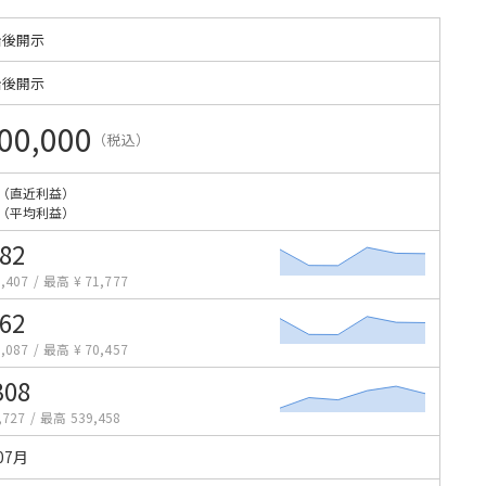
始後開示
始後開示
00,000
（税込）
（直近利益）
（平均利益）
382
,407
/
最高 ¥ 71,777
062
,087
/
最高 ¥ 70,457
308
,727
/
最高 539,458
07月