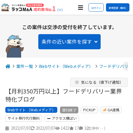
ログイン
新規登録（無料）
(※)
この案件は交渉の受付を終了しています。
条件の近い案件を探す
案件一覧
Webサイト（Webメディア）
フードデリバリー
気になる（値下げ通知）
【月利350万円以上】フードデリバリー業界
特化ブログ
Webサイト （Webメディア）
PICKUP
GA連携
受付終了
サイト移行代行無料
アクセス横ばい
2022/07/07
2022/07/07
1422
17
12
（交渉中 : - ）