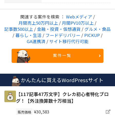
関連する案件を検索 ：
Webメディア
/
月間売上50万円以上
/
月間PV10万以上
/
記事数500以上
/
金融・投資・仮想通貨
/
グルメ・食品
/
暮らし・生活
/
フードデリバリー
/
PICKUP
/
GA連携済
/
サイト移行代行可能
案件一覧
かんたんに買えるWordPressサイト
【117記事47万文字】クレカ初心者特化ブロ
グ！【外注換算数十万相当】
¥30,583
販売価格