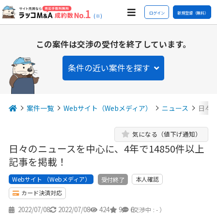
ログイン
新規登録（無料）
(※)
この案件は交渉の受付を終了しています。
条件の近い案件を探す
案件一覧
Webサイト（Webメディア）
ニュース
日々の
気になる（値下げ通知）
日々のニュースを中心に、4年で14850件以上
記事を掲載！
Webサイト （Webメディア）
本人確認
受付終了
カード決済対応
2022/07/08
2022/07/08
424
9
6
（交渉中 : - ）