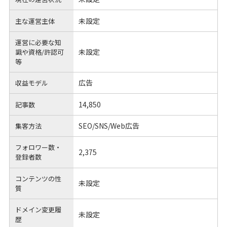
未設定
主な運営主体
運営に必要な知
未設定
識や
資格/許認可
等
広告
収益モデル
14,850
記事数
SEO/SNS/Web広告
集客方法
フォロワー数・
2,375
登録者数
コンテンツの性
未設定
質
ドメイン変更履
未設定
歴