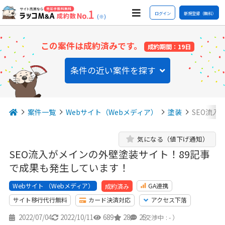
ログイン
新規登録（無料）
(※)
この案件は成約済みです。
成約期間：19日
条件の近い案件を探す
案件一覧
Webサイト（Webメディア）
塗装
SEO流入
気になる（値下げ通知）
SEO流入がメインの外壁塗装サイト！89記事
で成果も発生しています！
Webサイト （Webメディア）
GA連携
成約済み
サイト移行代行無料
カード決済対応
アクセス下落
2022/07/04
2022/10/11
689
28
25
（交渉中 : - ）