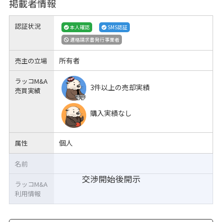
掲載者情報
認証状況
本人確認
SMS認証
適格請求書発行事業者
所有者
売主の立場
ラッコM&A
3件以上の売却実績
売買実績
購入実績なし
個人
属性
名前
交渉開始後開示
ラッコM&A
利用情報