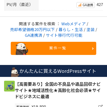
PV/月（直近）
427
GA連携
関連する案件を検索 ：
Webメディア
/
売却希望価格20万円以下
/
暮らし・生活
/
塗装
/
GA連携済
/
サイト移行代行可能
案件一覧
かんたんに買えるWordPressサイト
【高需要あり】全国の不良品や遺品回収ナビ
サイト★地域活性化★高齢化社会必須★サイ
ドビジネスに最適
¥19,800
販売価格