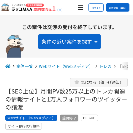
ログイン
新規登録（無料）
(※)
この案件は交渉の受付を終了しています。
条件の近い案件を探す
案件一覧
Webサイト（Webメディア）
トレカ
【SEO
気になる（値下げ通知）
【SEO上位】月間PV数25万以上のトレカ関連
の情報サイトと1万人フォロワーのツイッター
の譲渡
Webサイト （Webメディア）
PICKUP
受付終了
サイト移行代行無料