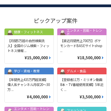
ピックアップ案件
エンタメ・芸能・トレン
健康・フィットネス
ド
【月間5万超の自然検索流
【直近月間売上700万】ポケ
入】全国のジム検索・フィッ
モンカードBASEサイトshop
トネス情報
...
...
¥15,000,000
¥18,500,000
学び・資格・教育
グルメ・食品
【年間売上435万円超実績】
【登録者11万・ミリオン動画
偉人系チャンネル月収20～30
8本・TV番組使用実績】5年近
万
...
く
...
¥4,000,000
¥3,500,000
エンタメ・芸能・トレン
ファッション