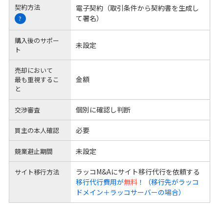
契約方法
電子契約（取引条件から契約書を生成し
て署名）
?
購入後のサポー
未設定
ト
売却において
金額
最も重視するこ
と
個別に確認し判断
交渉審査
必要
買主の本人確認
未設定
競業避止期間
ラッコM&Aにサイト移行代行を依頼する
サイト移行方法
移行代行費用が
無料
！（移行先がラッコ
ドメイン＋ラッコサーバーの場合）