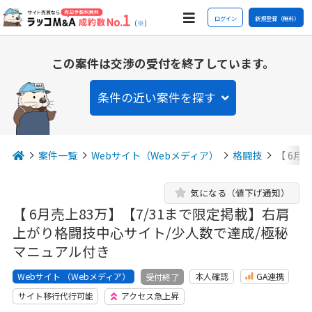
ログイン
新規登録（無料）
(※)
この案件は交渉の受付を終了しています。
条件の近い案件を探す
案件一覧
Webサイト（Webメディア）
格闘技
【 6月
気になる（値下げ通知）
【 6月売上83万】【7/31まで限定掲載】右肩
上がり格闘技中心サイト/少人数で達成/極秘
マニュアル付き
Webサイト （Webメディア）
本人確認
GA連携
受付終了
サイト移行代行可能
アクセス急上昇