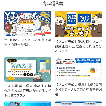
参考記事
YouTubeチャンネルの売買は違
【ブログ売却】雑記/特化ブログ
法？ 弁護士が解説
徹底比較・1.5倍高く売れるのは
どっち？
【ブログ売却の相場】1,050事例
いまは副業で個人M&Aする時
の分析データとブログ売買事例14
代？ たった5万円から始めるサイ
選
ト売買のススメ