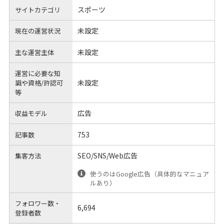
スポーツ
サイトカテゴリ
未設定
現在の運営状況
未設定
主な運営主体
運営に必要な知
未設定
識や
資格/許認可
等
広告
収益モデル
753
記事数
SEO/SNS/Web広告
集客方法
使うのはGoogle広告（具体的なマニュア
ルあり）
フォロワー数・
6,694
登録者数