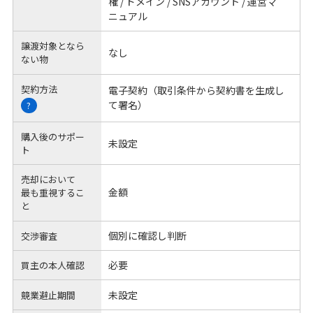
権 / ドメイン / SNSアカウント / 運営マ
ニュアル
譲渡対象となら
なし
ない物
契約方法
電子契約（取引条件から契約書を生成し
て署名）
?
購入後のサポー
未設定
ト
売却において
金額
最も重視するこ
と
個別に確認し判断
交渉審査
必要
買主の本人確認
未設定
競業避止期間