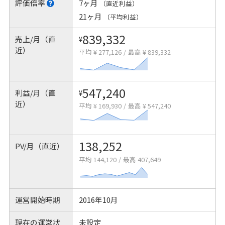
評価倍率
7ヶ月
（直近利益）
21ヶ月
（平均利益）
839,332
売上/月（直
¥
近）
平均 ¥ 277,126
/
最高 ¥ 839,332
547,240
利益/月（直
¥
近）
平均 ¥ 169,930
/
最高 ¥ 547,240
138,252
PV/月（直近）
平均 144,120
/
最高 407,649
運営開始時期
2016年10月
現在の運営状
未設定