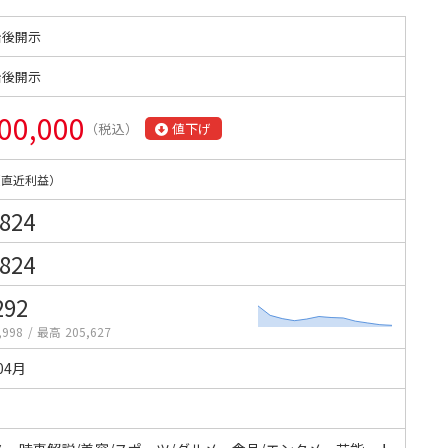
始後開示
始後開示
00,000
（税込）
値下げ
（直近利益）
,824
,824
292
,998
/
最高 205,627
04月