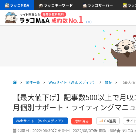
ラッコM&A
ラッコキーワード
ラッコサーバー
ラッ
(※)
案件一覧
Webサイト（Webメディア）
雑記
【最大値
【最大値下げ】記事数500以上で月
月個別サポート・ライティングマニ
Webサイト （Webメディア）
GA連携
サイ
成約済み
公開日 :
2022/06/30
更新日 :
2022/08/07
閲覧 :
666
気になる