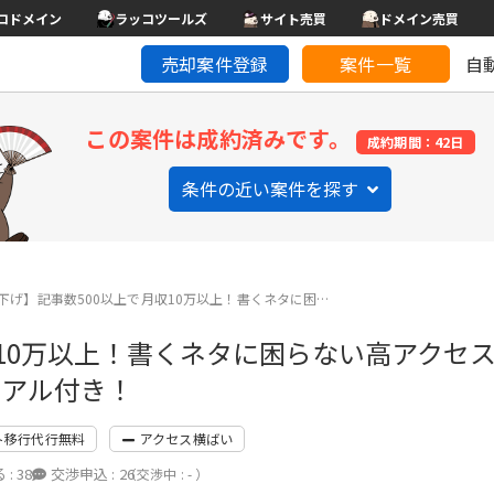
コドメイン
ラッコツールズ
サイト売買
ドメイン売買
売却案件登録
案件一覧
自
この案件は成約済みです。
成約期間：42日
条件の近い案件を探す
下げ】記事数500以上で月収10万以上！書くネタに困…
収10万以上！書くネタに困らない高アクセ
ュアル付き！
ト移行代行無料
アクセス横ばい
 :
38
交渉申込 :
26
（交渉中 : - ）