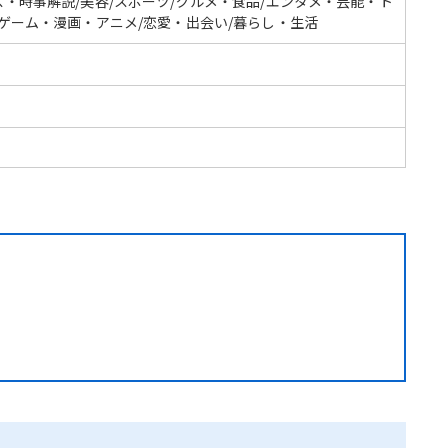
ス・時事解説/美容/スポーツ/グルメ・食品/エンタメ・芸能・ト
/ゲーム・漫画・アニメ/恋愛・出会い/暮らし・生活