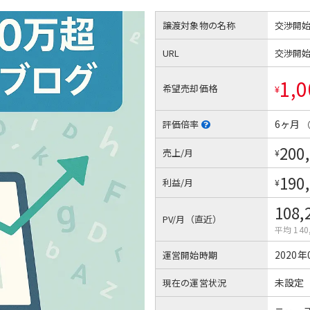
譲渡対象物の名称
交渉開
URL
交渉開
1,0
希望売却価格
¥
6ヶ月
評価倍率
200
売上/月
¥
190
利益/月
¥
108,
PV/月（直近）
平均 140
2020年
運営開始時期
未設定
現在の運営状況