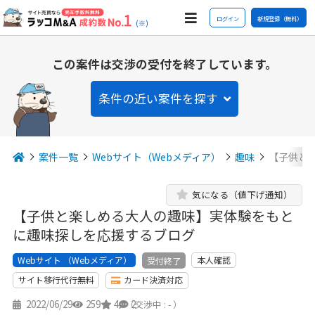
ログイン
新規登録（無料）
(※)
この案件は交渉の受付を終了しています。
条件の近い案件を探す
案件一覧
Webサイト（Webメディア）
趣味
【子供と
気になる（値下げ通知）
【子供と楽しめる大人の趣味】実体験をもと
に趣味探しを応援するブログ
Webサイト （Webメディア）
本人確認
受付終了
サイト移行代行無料
カード決済対応
2022/06/29
259
4
2
（交渉中 : - ）