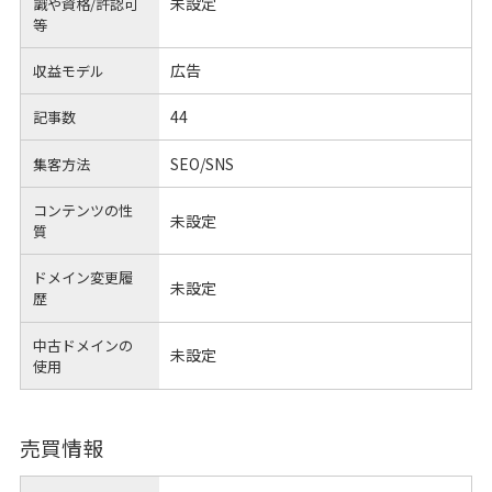
未設定
識や
資格/許認可
等
広告
収益モデル
44
記事数
SEO/SNS
集客方法
コンテンツの性
未設定
質
ドメイン変更履
未設定
歴
中古ドメインの
未設定
使用
売買情報