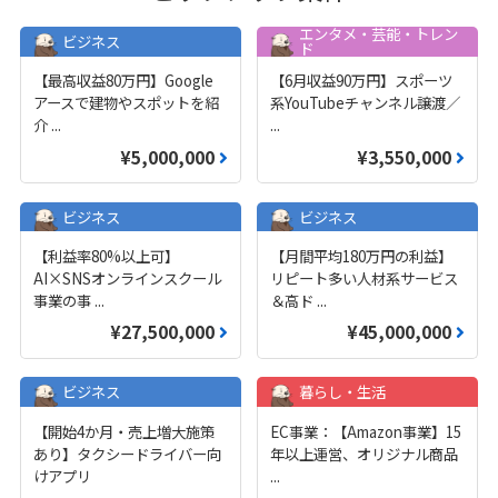
エンタメ・芸能・トレン
ビジネス
ド
【最高収益80万円】Google
【6月収益90万円】スポーツ
アースで建物やスポットを紹
系YouTubeチャンネル譲渡／
介
...
...
¥5,000,000
¥3,550,000
ビジネス
ビジネス
【利益率80%以上可】
【月間平均180万円の利益】
AI×SNSオンラインスクール
リピート多い人材系サービス
事業の事
...
＆高ド
...
¥27,500,000
¥45,000,000
ビジネス
暮らし・生活
【開始4か月・売上増大施策
EC事業：【Amazon事業】15
あり】タクシードライバー向
年以上運営、オリジナル商品
けアプリ
...