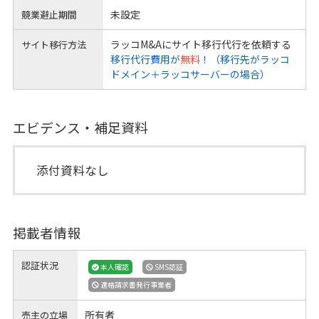
未設定
競業避止期間
ラッコM&Aにサイト移行代行を依頼する
サイト移行方法
移行代行費用が
無料
！（移行先がラッコ
ドメイン＋ラッコサーバーの場合）
エビデンス・補足資料
添付資料なし
掲載者情報
認証状況
本人確認
SMS認証
適格請求書発行事業者
所有者
売主の立場