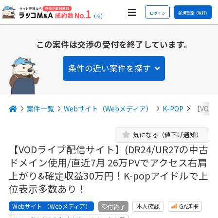
ログイン
新規登録（無料）
(※)
この案件は交渉の受付を終了しています。
条件の近い案件を探す
案件一覧
Webサイト（Webメディア）
K-POP
【VOD
気になる（値下げ通知）
【VODライブ配信サイト】(DR24/UR27の中古
ドメイン使用/直近7月 26万PVでアクセス右肩
上がり&確定収益30万円！K-popアイドルで上
位表示多数あり！
Webサイト （Webメディア）
本人確認
GA連携
受付終了