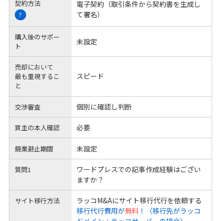
契約方法
電子契約（取引条件から契約書を生成し
て署名）
?
購入後のサポー
未設定
ト
売却において
スピード
最も重視するこ
と
個別に確認し判断
交渉審査
必要
買主の本人確認
未設定
競業避止期間
ワードプレスでの記事作成経験はござい
質問1
ますか？
ラッコM&Aにサイト移行代行を依頼する
サイト移行方法
移行代行費用が
無料
！（移行先がラッコ
ドメイン＋ラッコサーバーの場合）