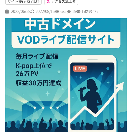
サイト移行代行無料
アクセス急上昇
2022/06/28
2022/08/15
635
19
18
（交渉中 : - ）