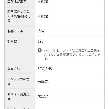
未設定
主な運営主体
運営に必要な知
未設定
識や
資格/許認可
等
広告
収益モデル
196
記事数
K-pop関連、ライブ配信関連で上位表示
されている資産記事がいくつもございま
す。
SEO/SNS
集客方法
コンテンツの性
未設定
質
ドメイン変更履
未設定
歴
中古ドメインの