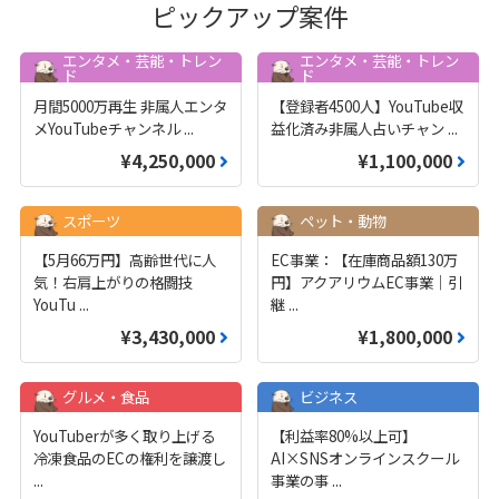
ピックアップ案件
エンタメ・芸能・トレン
エンタメ・芸能・トレン
ド
ド
月間5000万再生 非属人エンタ
【登録者4500人】YouTube収
メYouTubeチャンネル
...
益化済み非属人占いチャン
...
¥4,250,000
¥1,100,000
スポーツ
ペット・動物
【5月66万円】高齢世代に人
EC事業：【在庫商品額130万
気！右肩上がりの格闘技
円】アクアリウムEC事業｜引
YouTu
...
継
...
¥3,430,000
¥1,800,000
グルメ・食品
ビジネス
YouTuberが多く取り上げる
【利益率80%以上可】
冷凍食品のECの権利を譲渡し
AI×SNSオンラインスクール
...
事業の事
...