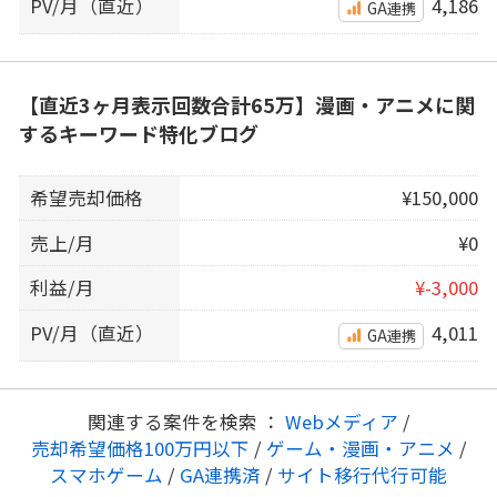
PV/月（直近）
4,186
GA連携
【直近3ヶ月表示回数合計65万】漫画・アニメに関
するキーワード特化ブログ
希望売却価格
¥150,000
売上/月
¥0
利益/月
¥-3,000
PV/月（直近）
4,011
GA連携
関連する案件を検索 ：
Webメディア
/
売却希望価格100万円以下
/
ゲーム・漫画・アニメ
/
スマホゲーム
/
GA連携済
/
サイト移行代行可能