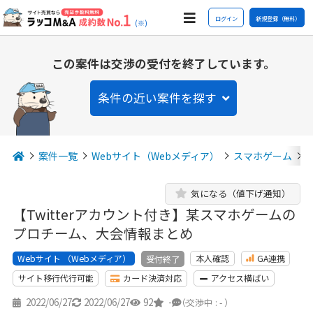
ログイン
新規登録（無料）
(※)
この案件は交渉の受付を終了しています。
条件の近い案件を探す
案件一覧
Webサイト（Webメディア）
スマホゲーム
気になる（値下げ通知）
【Twitterアカウント付き】某スマホゲームの
プロチーム、大会情報まとめ
Webサイト （Webメディア）
本人確認
GA連携
受付終了
サイト移行代行可能
カード決済対応
アクセス横ばい
2022/06/27
2022/06/27
92
-
-
（交渉中 : - ）