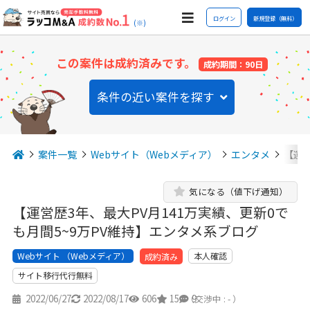
ログイン
新規登録（無料）
(※)
この案件は成約済みです。
成約期間：90日
条件の近い案件を探す
案件一覧
Webサイト（Webメディア）
エンタメ
【運営
気になる（値下げ通知）
【運営歴3年、最大PV月141万実績、更新0で
も月間5~9万PV維持】エンタメ系ブログ
Webサイト （Webメディア）
本人確認
成約済み
サイト移行代行無料
2022/06/27
2022/08/17
606
15
9
（交渉中 : - ）