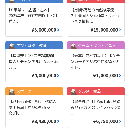
EC事業：【古書・古本】
【月間5万超の自然検索流
2025年売上600万円以上・利
入】全国のジム検索・フィッ
益2
...
トネス情報
...
¥5,000,000
¥15,000,000
学び・資格・教育
ゲーム・漫画・アニメ
【年間売上435万円超実績】
【最高月商80万以上】ポケモ
偉人系チャンネル月収20～30
ンカードオリパ専門BASEサ
万
...
イト
...
¥4,000,000
¥1,000,000
スポーツ
グルメ・食品
【5月66万円】高齢世代に人
【完全外注可】YouTube登録
気！右肩上がりの格闘技
者7万人超えのライフハックc
YouTu
...
...
¥3,430,000
¥6,750,000