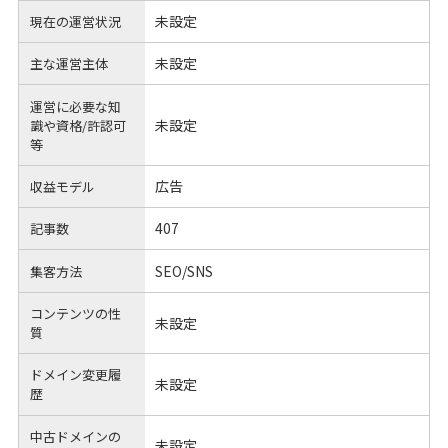
未設定
現在の運営状況
未設定
主な運営主体
運営に必要な知
未設定
識や
資格/許認可
等
広告
収益モデル
407
記事数
SEO/SNS
集客方法
コンテンツの性
未設定
質
ドメイン変更履
未設定
歴
中古ドメインの
未設定