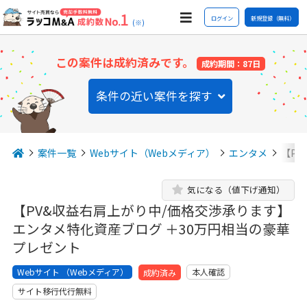
ログイン
新規登録（無料）
(※)
この案件は成約済みです。
成約期間：87日
条件の近い案件を探す
案件一覧
Webサイト（Webメディア）
エンタメ
【P
気になる（値下げ通知）
【PV&収益右肩上がり中/価格交渉承ります】
エンタメ特化資産ブログ ＋30万円相当の豪華
プレゼント
Webサイト （Webメディア）
本人確認
成約済み
サイト移行代行無料