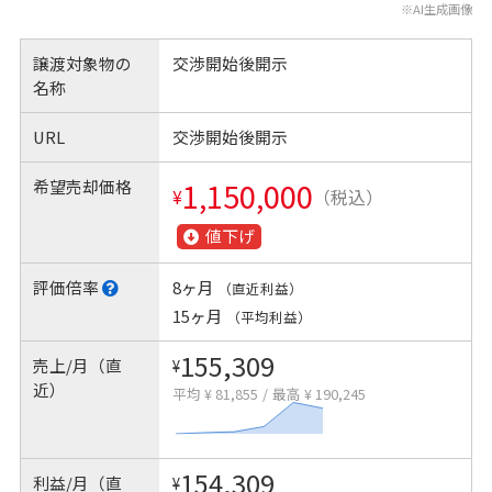
※AI生成画像
譲渡対象物の
交渉開始後開示
名称
URL
交渉開始後開示
希望売却価格
1,150,000
¥
（税込）
値下げ
評価倍率
8ヶ月
（直近利益）
15ヶ月
（平均利益）
155,309
売上/月（直
¥
近）
平均 ¥ 81,855
/
最高 ¥ 190,245
154,309
利益/月（直
¥