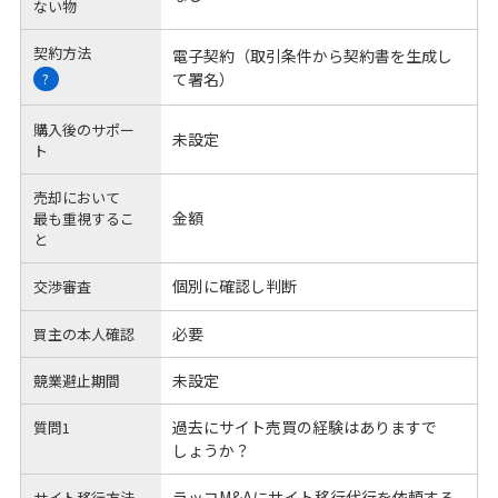
ない物
契約方法
電子契約（取引条件から契約書を生成し
て署名）
?
購入後のサポー
未設定
ト
売却において
金額
最も重視するこ
と
個別に確認し判断
交渉審査
必要
買主の本人確認
未設定
競業避止期間
過去にサイト売買の経験はありますで
質問1
しょうか？
ラッコM&Aにサイト移行代行を依頼する
サイト移行方法