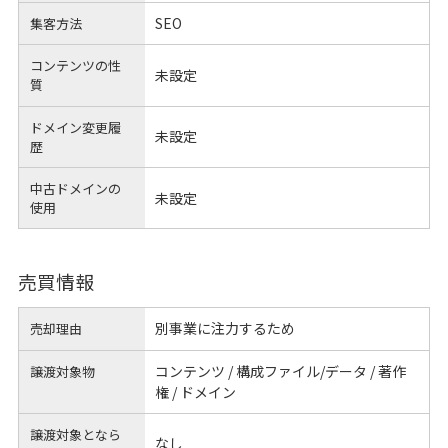
SEO
集客方法
コンテンツの性
未設定
質
ドメイン変更履
未設定
歴
中古ドメインの
未設定
使用
売買情報
別事業に注力するため
売却理由
コンテンツ / 構成ファイル/データ / 著作
譲渡対象物
権 / ドメイン
譲渡対象となら
なし