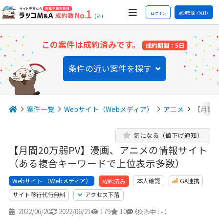
ログイン
新規登録（無料）
(※)
この案件は成約済みです。
成約期間：5日
条件の近い案件を探す
案件一覧
Webサイト（Webメディア）
アニメ
【月間
気になる（値下げ通知）
【月間20万弱PV】漫画、アニメの情報サイト
（ある複合キーワードで上位表示多数）
Webサイト （Webメディア）
本人確認
GA連携
成約済み
サイト移行代行無料
アクセス下落
2022/06/20
2022/06/21
179
10
9
（交渉中 : - ）