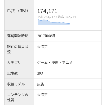
174,171
PV/月（直近）
平均 253,217
/
最高 352,744
運営開始時期
2017年08月
現在の運営状
未設定
況
カテゴリ
ゲーム・漫画・アニメ
記事数
293
収益モデル
広告
コンテンツの
未設定
性質