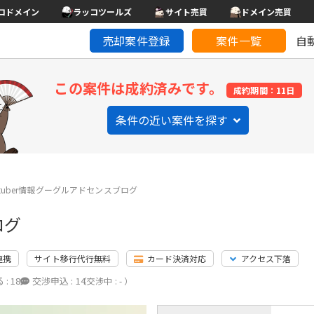
コドメイン
ラッコツールズ
サイト売買
ドメイン売買
売却案件登録
案件一覧
自
この案件は成約済みです。
成約期間：11日
条件の近い案件を探す
utuber情報グーグルアドセンスブログ
ログ
連携
サイト移行代行無料
カード決済対応
アクセス下落
 :
18
交渉申込 :
14
（交渉中 : - ）