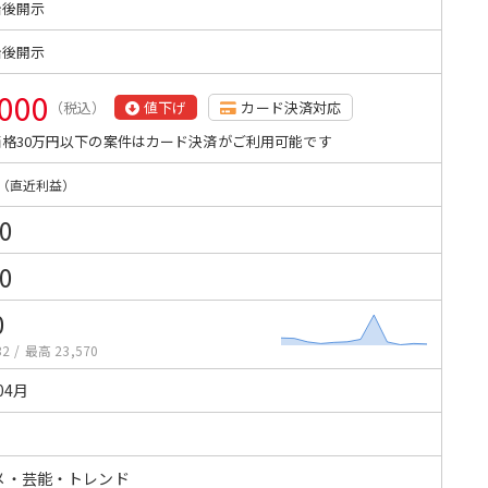
始後開示
始後開示
,000
（税込）
値下げ
カード決済対応
格30万円以下の案件はカード決済がご利用可能です
（直近利益）
0
0
0
32
/
最高 23,570
04月
メ・芸能・トレンド