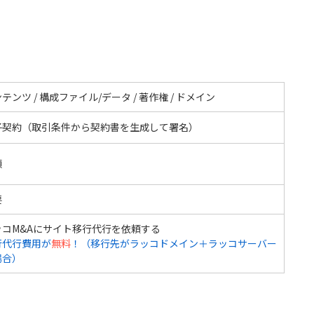
テンツ / 構成ファイル/データ / 著作権 / ドメイン
子契約（取引条件から契約書を生成して署名）
額
要
ッコM&Aにサイト移行代行を依頼する
行代行費用が
無料
！（移行先がラッコドメイン＋ラッコサーバー
場合）