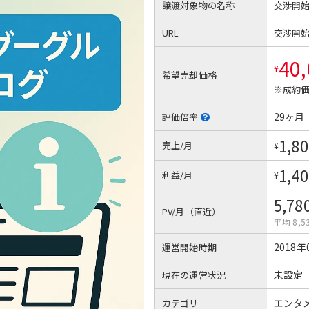
譲渡対象物の名称
交渉開
URL
交渉開
40
¥
希望売却価格
※成約価
29ヶ月
評価倍率
1,80
売上/月
¥
1,40
利益/月
¥
5,78
PV/月（直近）
平均 8,5
2018年
運営開始時期
未設定
現在の運営状況
エンタ
カテゴリ