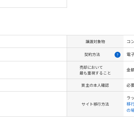
コン
譲渡対象物
電
契約方法
?
売却において
金
最も重視すること
必
買主の本人確認
ラ
移
サイト移行方法
の