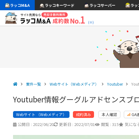
ラッコM&A
ラッコキーワード
ラッコサーバー
ラッ
(※)
案件一覧
Webサイト（Webメディア）
Youtuber
Yo
Youtuber情報グーグルアドセンスブ
Webサイト （Webメディア）
本人確認
GA
成約済み
公開日 :
2022/06/20
更新日 :
2022/07/01
閲覧 :
315
気になる