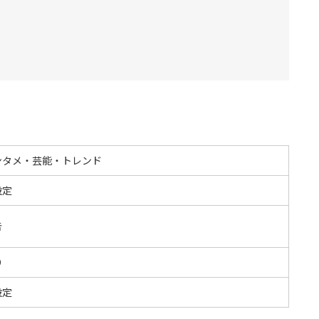
ンタメ・芸能・トレンド
設定
告
O
設定