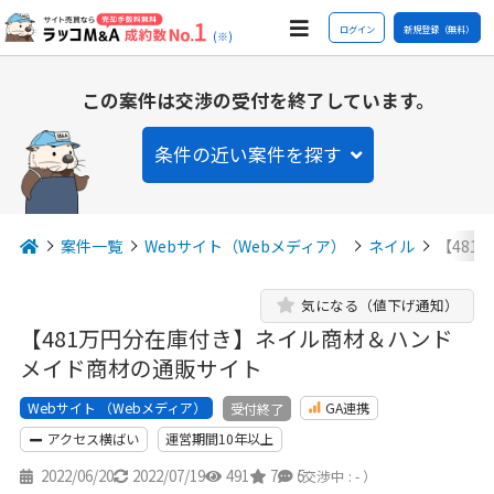
ログイン
新規登録（無料）
(※)
この案件は交渉の受付を終了しています。
条件の近い案件を探す
案件一覧
Webサイト（Webメディア）
ネイル
【48
気になる（値下げ通知）
【481万円分在庫付き】ネイル商材＆ハンド
メイド商材の通販サイト
Webサイト （Webメディア）
GA連携
受付終了
アクセス横ばい
運営期間10年以上
2022/06/20
2022/07/19
491
7
5
（交渉中 : - ）