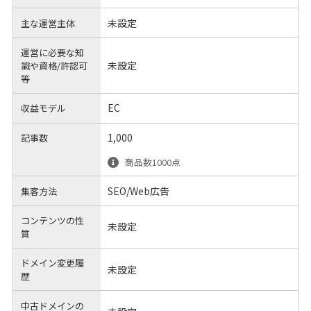
未設定
主な運営主体
運営に必要な知
未設定
識や
資格/許認可
等
EC
収益モデル
1,000
記事数
商品数1000点
SEO/Web広告
集客方法
コンテンツの性
未設定
質
ドメイン変更履
未設定
歴
中古ドメインの