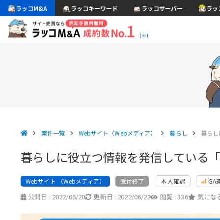
ラッコM&A
ラッコキーワード
ラッコサーバー
ラッ
(※)
案件一覧
Webサイト（Webメディア）
暮らし
暮らし
暮らしに役立つ情報を発信している
Webサイト （Webメディア）
本人確認
GA
受付終了
公開日 :
2022/06/20
更新日 :
2022/06/22
閲覧 :
336
気になる