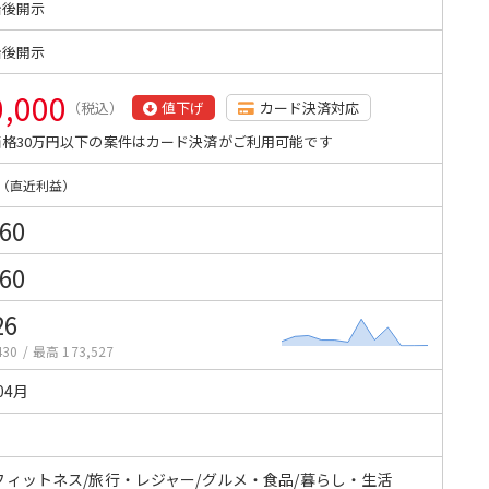
始後開示
始後開示
0,000
（税込）
値下げ
カード決済対応
格30万円以下の案件はカード決済がご利用可能です
（直近利益）
260
060
26
430
/
最高 173,527
04月
フィットネス/旅行・レジャー/グルメ・食品/暮らし・生活