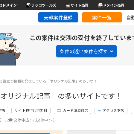
コドメイン
ラッコツールズ
サイト売買
ドメイン売買
売却案件登録
案件一覧
自
この案件は交渉の受付を終了していま
条件の近い案件を探す
に役立つ情報を発信している「オリジナル記事」の多いサイ…
「オリジナル記事」の多いサイトです！
連携
サイト移行代行無料
カード決済対応
アクセス下落
 :
32
交渉申込 :
30
（交渉中 : - ）