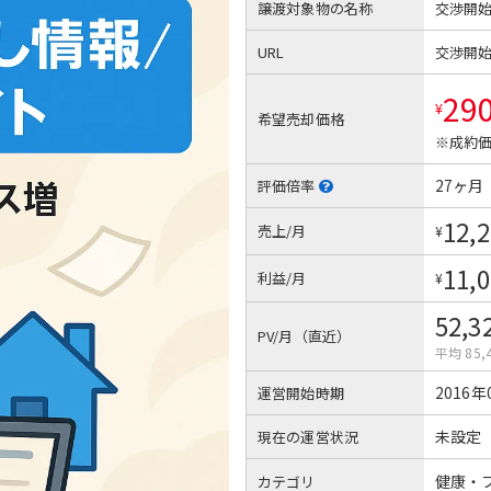
譲渡対象物の名称
交渉開
URL
交渉開
29
¥
希望売却価格
※成約価
27ヶ月
評価倍率
12,
売上/月
¥
11,
利益/月
¥
52,3
PV/月（直近）
平均 85,
2016年
運営開始時期
未設定
現在の運営状況
健康・
カテゴリ