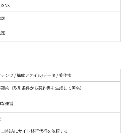
/SNS
設定
設定
テンツ / 構成ファイル/データ / 著作権
子契約（取引条件から契約書を生成して署名）
切な運営
要
ッコM&Aにサイト移行代行を依頼する