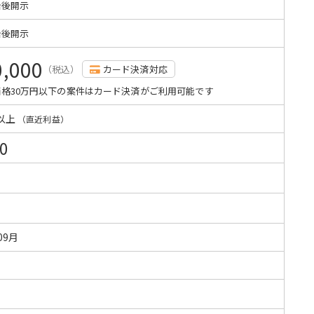
始後開示
始後開示
0,000
（税込）
カード決済対応
格30万円以下の案件はカード決済がご利用可能です
以上
（直近利益）
0
09月