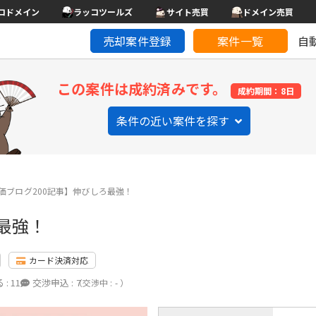
コドメイン
ラッコツールズ
サイト売買
ドメイン売買
売却案件登録
案件一覧
自
この案件は成約済みです。
成約期間：8日
条件の近い案件を探す
価ブログ200記事】伸びしろ最強！
最強！
カード決済対応
 :
11
交渉申込 :
7
（交渉中 : - ）