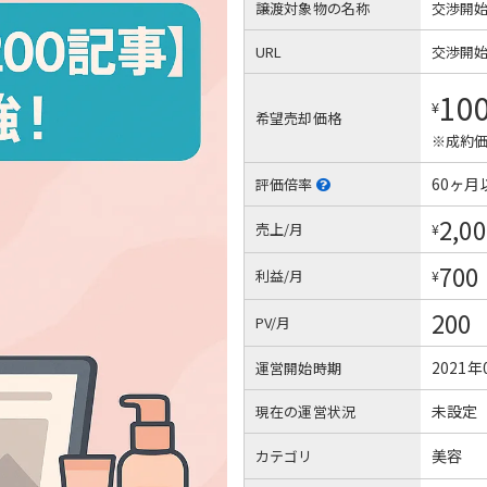
譲渡対象物の名称
交渉開
URL
交渉開
10
¥
希望売却価格
※成約価
60ヶ月
評価倍率
2,00
売上/月
¥
700
利益/月
¥
200
PV/月
2021年
運営開始時期
未設定
現在の運営状況
美容
カテゴリ