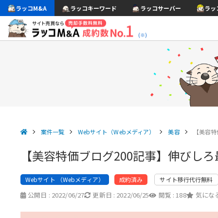
ラッコM&A
ラッコキーワード
ラッコサーバー
ラッ
(※)
案件一覧
Webサイト（Webメディア）
美容
【美容特
【美容特価ブログ200記事】伸びしろ
Webサイト （Webメディア）
サイト移行代行無料
成約済み
公開日 :
2022/06/27
更新日 :
2022/06/25
閲覧 :
188
気になる