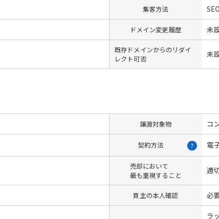
SEO
集客方法
未
ドメイン変更履歴
既存ドメインからのリダイ
未
レクト可否
コン
譲渡対象物
電
契約方法
?
売却において
適
最も重視すること
必
買主の本人確認
ラ