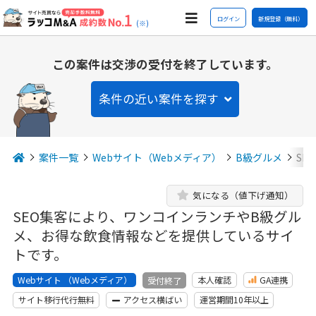
ログイン
新規登録（無料）
(※)
この案件は交渉の受付を終了しています。
条件の近い案件を探す
案件一覧
Webサイト（Webメディア）
B級グルメ
SE
気になる（値下げ通知）
SEO集客により、ワンコインランチやB級グル
メ、お得な飲食情報などを提供しているサイ
トです。
Webサイト （Webメディア）
本人確認
GA連携
受付終了
サイト移行代行無料
アクセス横ばい
運営期間10年以上