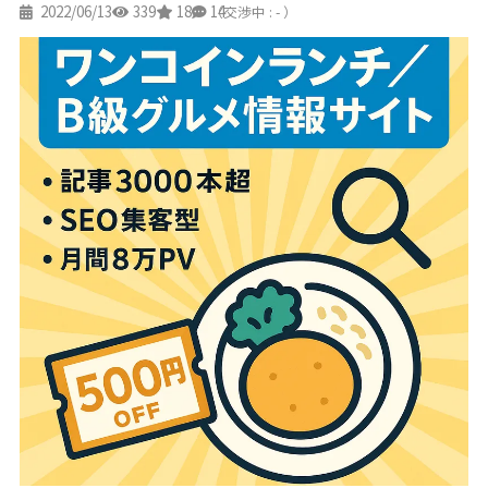
2022/06/13
339
18
14
（交渉中 : - ）