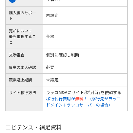
購入後のサポー
未設定
ト
売却において
金額
最も重視するこ
と
個別に確認し判断
交渉審査
必要
買主の本人確認
未設定
競業避止期間
ラッコM&Aにサイト移行代行を依頼する
サイト移行方法
移行代行費用が
無料
！（移行先がラッコ
ドメイン＋ラッコサーバーの場合）
エビデンス・補足資料