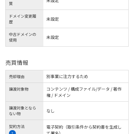
未設定
質
ドメイン変更履
未設定
歴
中古ドメインの
未設定
使用
売買情報
別事業に注力するため
売却理由
コンテンツ / 構成ファイル/データ / 著作
譲渡対象物
権 / ドメイン
譲渡対象となら
なし
ない物
契約方法
電子契約（取引条件から契約書を生成し
て署名）
?