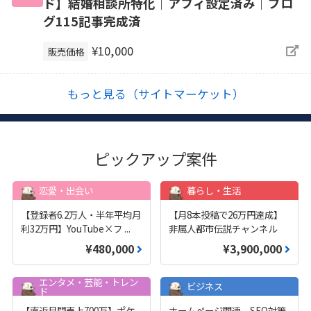
ド】結婚相談所特化｜アフィ設定済み｜ブロ
グ115記事完成済
¥10,000
販売価格
もっと見る（サイトマーケット）
ピックアップ案件
恋愛・出会い
暮らし・生活
【登録者6.2万人・半年平均月
【月8本投稿で26万円達成】
利32万円】YouTube×フ
...
非属人都市伝説チャンネル
¥480,000
¥3,900,000
エンタメ・芸能・トレン
ビジネス
ド
【直近月間売上700万】ポケ
ホームページ関連、SEO対策