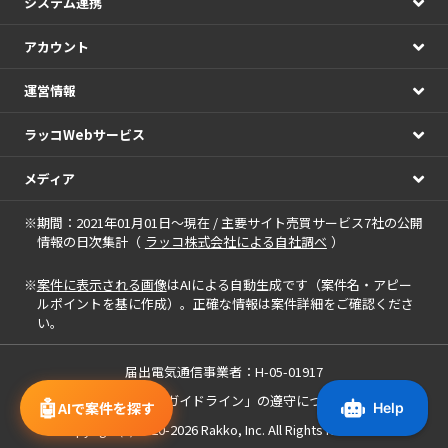
システム連携
アカウント
運営情報
ラッコWebサービス
メディア
※期間：2021年01月01日～現在 / 主要サイト売買サービス7社の公開
情報の日次集計（
ラッコ株式会社による自社調べ
）
※
案件に表示される画像
はAIによる自動生成です（案件名・アピー
ルポイントを基に作成）。正確な情報は案件詳細をご確認くださ
い。
届出電気通信事業者：H-05-01917
「中小M&Aガイドライン」の遵守について
🤖
AIで案件を探す
Copyright(c) 2020-2026
Rakko, Inc.
All Rights Reserved.