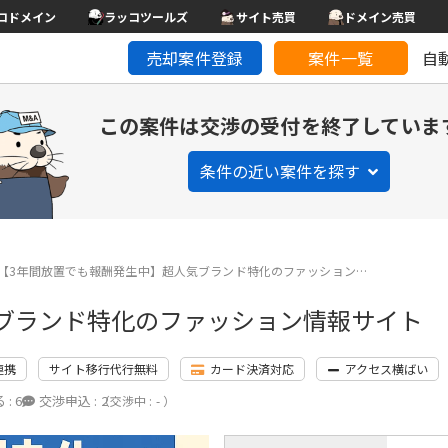
コドメイン
ラッコツールズ
サイト売買
ドメイン売買
売却案件登録
案件一覧
自
この案件は交渉の受付を終了していま
条件の近い案件を探す
【3年間放置でも報酬発生中】超人気ブランド特化のファッション…
ブランド特化のファッション情報サイト
連携
サイト移行代行無料
カード決済対応
アクセス横ばい
 :
6
交渉申込 :
2
（交渉中 : - ）