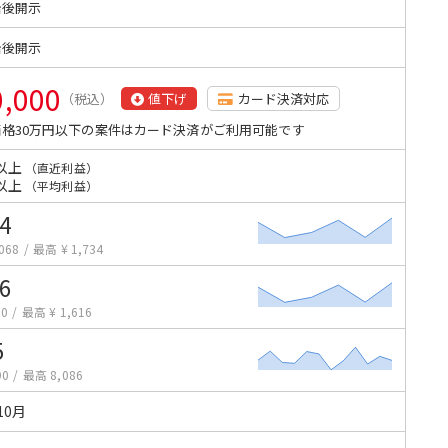
始後開示
始後開示
0,000
（税込）
値下げ
カード決済対応
格30万円以下の案件はカード決済がご利用可能です
以上
（直近利益）
以上
（平均利益）
4
068
/
最高 ¥ 1,734
6
50
/
最高 ¥ 1,616
5
90
/
最高 8,086
10月