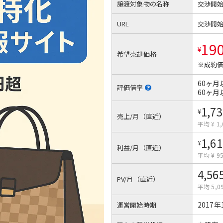
譲渡対象物の名称
交渉開
URL
交渉開
19
¥
希望売却価格
※成約価
60ヶ月
評価倍率
60ヶ月
1,73
¥
売上/月（直近）
平均 ¥ 1,
1,61
¥
利益/月（直近）
平均 ¥ 9
4,56
PV/月（直近）
平均 5,0
2017年
運営開始時期