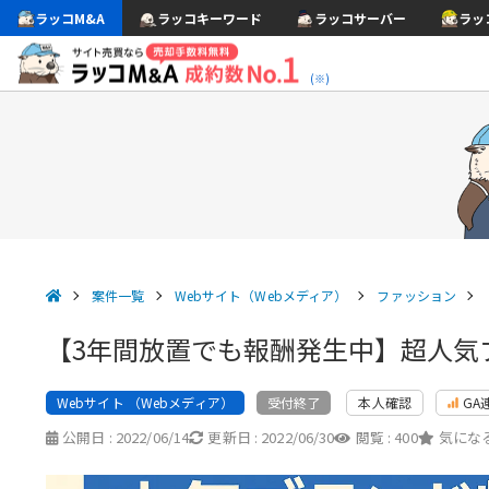
ラッコM&A
ラッコキーワード
ラッコサーバー
ラッ
(※)
案件一覧
Webサイト（Webメディア）
ファッション
【3年間放置でも報酬発生中】超人気
Webサイト （Webメディア）
本人確認
GA
受付終了
公開日 :
2022/06/14
更新日 :
2022/06/30
閲覧 :
400
気になる