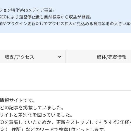
ション特化Webメディア事業。
SEOにより運営停止後も自然検索から収益が継続。
加やプラグイン更新だけでアクセス拡大が見込める育成余地の大きい案
収支/アクセス
媒体/売買情報
情報サイトです。
どの記事を掲載していました。
サイトと差別化を図っていました。
EOを意識していたためか、更新をストップしてもうすぐ3年
名） 住所」などのワードで検索1位ヒットします。