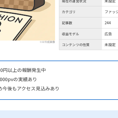
未設定
現在の運営状況
ファッ
カテゴリ
244
記事数
広告
収益モデル
※AI生成画像
未設定
コンテンツの性質
00円以上の報酬発生中
000pvの実績あり
め今後もアクセス見込みあり