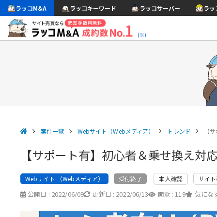
ラッコM&A
ラッコキーワード
ラッコサーバー
ラッ
(※)
案件一覧
Webサイト（Webメディア）
トレンド
【サ
【サポート有】初心者＆乗せ換え対応
Webサイト （Webメディア）
本人確認
サイト
受付終了
公開日 :
2022/06/09
更新日 :
2022/06/13
閲覧 :
119
気になる