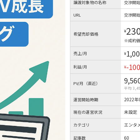
譲渡対象物の名称
交渉開
URL
交渉開
23
¥
希望売却価格
※成約価
1,00
売上/月
¥
-10
利益/月
¥
9,56
PV/月（直近）
平均 3,4
2022年
運営開始時期
未設定
現在の運営状況
エンタ
カテゴリ
60
記事数