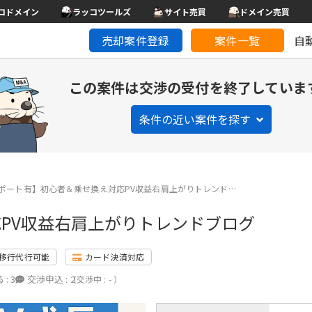
コドメイン
ラッコツールズ
サイト売買
ドメイン売買
売却案件登録
案件一覧
自
この案件は交渉の受付を終了していま
条件の近い案件を探す
ポート有】初心者＆乗せ換え対応PV収益右肩上がりトレンド…
PV収益右肩上がりトレンドブログ
移行代行可能
カード決済対応
 :
3
交渉申込 :
2
（交渉中 : - ）