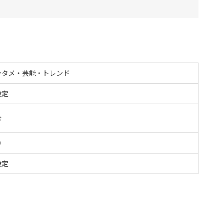
ンタメ・芸能・トレンド
設定
告
O
設定