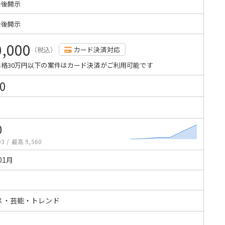
始後開示
始後開示
0,000
（税込）
カード決済対応
格30万円以下の案件はカード決済がご利用可能です
0
0
0
93
/
最高 9,560
01月
メ・芸能・トレンド