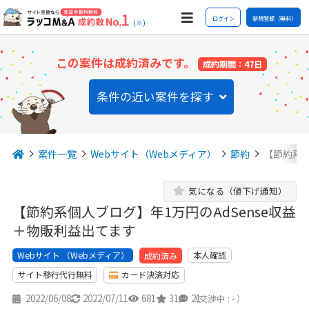
ログイン
新規登録（無料）
(※)
この案件は成約済みです。
成約期間：47日
条件の近い案件を探す
案件一覧
Webサイト（Webメディア）
節約
【節約系個
気になる（値下げ通知）
【節約系個人ブログ】年1万円のAdSense収益
＋物販利益出てます
Webサイト （Webメディア）
本人確認
成約済み
サイト移行代行無料
カード決済対応
2022/06/08
2022/07/11
681
31
21
（交渉中 : - ）