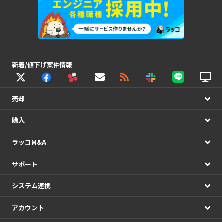
新着/値下げ案件情報
売却
購入
ラッコM&A
サポート
システム連携
アカウント