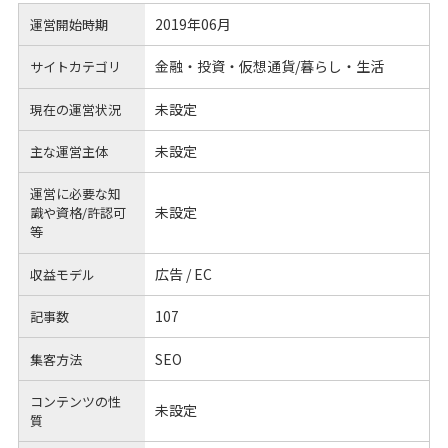
2019年06月
運営開始時期
金融・投資・仮想通貨/暮らし・生活
サイトカテゴリ
未設定
現在の運営状況
未設定
主な運営主体
運営に必要な知
未設定
識や
資格/許認可
等
広告 / EC
収益モデル
107
記事数
SEO
集客方法
コンテンツの性
未設定
質