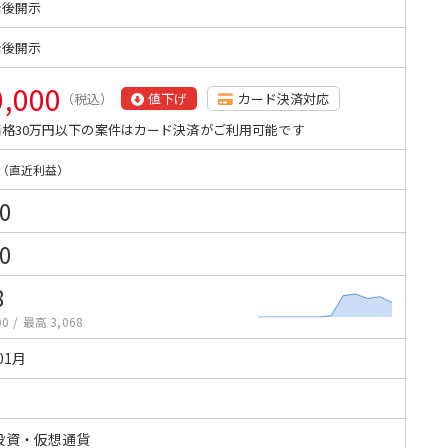
始後開示
始後開示
0,000
（税込）
値下げ
カード決済対応
格30万円以下の案件はカード決済がご利用可能です
（直近利益）
0
0
8
00
/
最高 3,068
01月
投資・仮想通貨