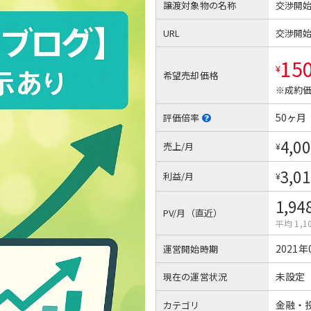
譲渡対象物の名称
交渉開
URL
交渉開
15
¥
希望売却価格
※成約価
50ヶ月
評価倍率
4,00
売上/月
¥
3,01
利益/月
¥
1,94
PV/月（直近）
平均 1,1
2021年
運営開始時期
未設定
現在の運営状況
金融・
カテゴリ