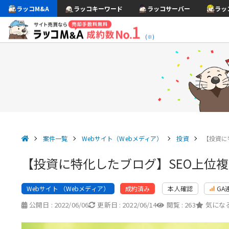
ラッコM&A
ラッコキーワード
ラッコサーバー
ラッ
(※)
案件一覧
Webサイト（Webメディア）
投資
【投資に
【投資に特化したブログ】SEO上位
Webサイト （Webメディア）
本人確認
GA
成約済み
公開日 :
2022/06/06
更新日 :
2022/06/14
閲覧 :
263
気になる