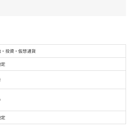
融・投資・仮想通貨
設定
告
O
設定