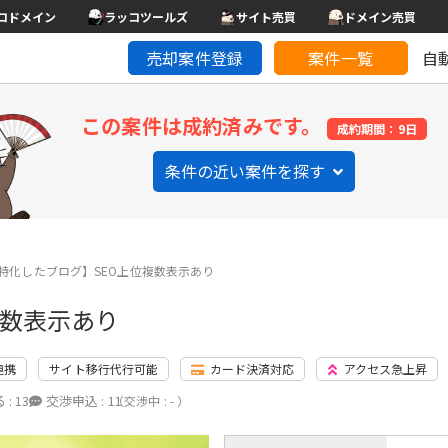
コドメイン
ラッコツールズ
サイト売買
ドメイン売買
売却案件登録
案件一覧
自
この案件は成約済みです。
成約期間：9日
条件の近い案件を探す
特化したブログ】SEO上位複数表示あり
複数表示あり
連携
サイト移行代行可能
カード決済対応
アクセス急上昇
 :
13
交渉申込 :
11
（交渉中 : - ）