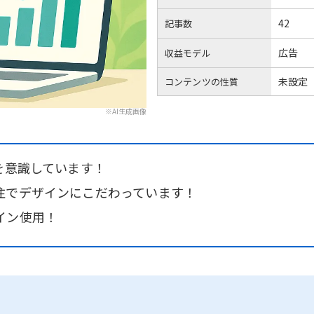
42
記事数
広告
収益モデル
未設定
コンテンツの性質
※AI生成画像
を意識しています！
注でデザインにこだわっています！
イン使用！