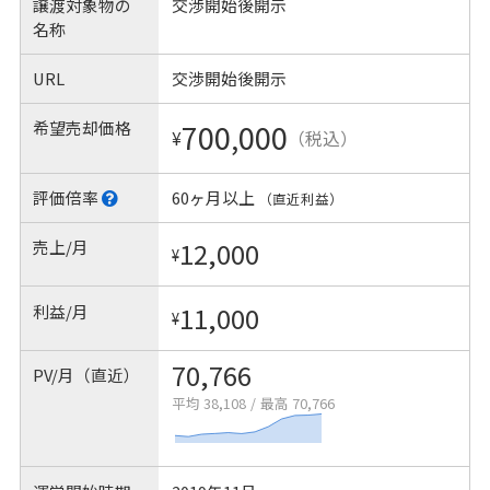
譲渡対象物の
交渉開始後開示
名称
URL
交渉開始後開示
希望売却価格
700,000
¥
（税込）
評価倍率
60ヶ月以上
（直近利益）
売上/月
12,000
¥
利益/月
11,000
¥
70,766
PV/月（直近）
平均 38,108
/
最高 70,766