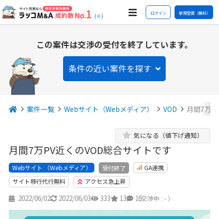
ログイン
新規登録（無料）
(※)
この案件は交渉の受付を終了しています。
条件の近い案件を探す
案件一覧
Webサイト（Webメディア）
VOD
月間7万P
気になる（値下げ通知）
月間7万PV近くのVOD総合サイトです
Webサイト （Webメディア）
GA連携
受付終了
サイト移行代行無料
アクセス急上昇
2022/06/02
2022/06/03
333
13
15
（交渉中 : - ）