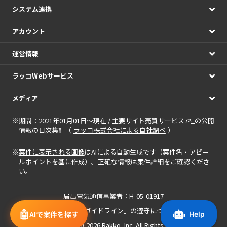
システム連携
アカウント
運営情報
ラッコWebサービス
メディア
※期間：2021年01月01日～現在 / 主要サイト売買サービス7社の公開
情報の日次集計（
ラッコ株式会社による自社調べ
）
※
案件に表示される画像
はAIによる自動生成です（案件名・アピー
ルポイントを基に作成）。正確な情報は案件詳細をご確認くださ
い。
届出電気通信事業者：H-05-01917
「中小M&Aガイドライン」の遵守について
🤖
AIで案件を探す
Copyright(c) 2020-2026
Rakko, Inc.
All Rights Reserved.