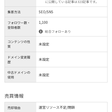
に公開している記事は323記事です。
SEO/SNS
集客方法
1,100
フォロワー数・
登録者数
総合フォローあり
コンテンツの性
未設定
質
ドメイン変更履
未設定
歴
中古ドメインの
未設定
使用
売買情報
運営リソース不足/閉鎖
売却理由