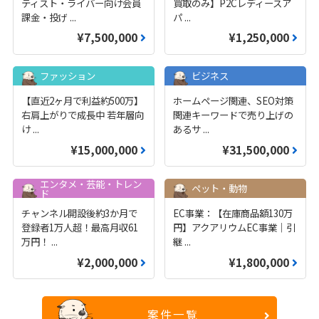
ティスト・ライバー向け会員
買取のみ】P2Cレディースア
課金・投げ
...
パ
...
¥7,500,000
¥1,250,000
ファッション
ビジネス
【直近2ヶ月で利益約500万】
ホームページ関連、SEO対策
右肩上がりで成長中 若年層向
関連キーワードで売り上げの
け
...
あるサ
...
¥15,000,000
¥31,500,000
エンタメ・芸能・トレン
ペット・動物
ド
チャンネル開設後約3か月で
EC事業：【在庫商品額130万
登録者1万人超！最高月収61
円】アクアリウムEC事業｜引
万円！
...
継
...
¥2,000,000
¥1,800,000
案件一覧