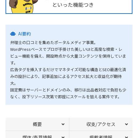
といった機能つき
AI要約
弁理士の口コミを集めたポータルメディア事業。
WordPressベースでプロが手掛けた美しいUIと高度な検索・レ
ビュー機能を備え、開設時点から大量コンテンツを保持していま
す。
広告タグを挿入するだけでマネタイズ可能な構造とSEO最適化済
みの設計により、記事追加によるアクセス拡大と収益化が期待
大。
固定費はサーバーとドメインのみ、移行は出品者対応で負担も少
なく、投下リソース次第で即座にスケールを狙える案件です。
概要
収支/アクセス
媒体/売買情報
掲載者情報