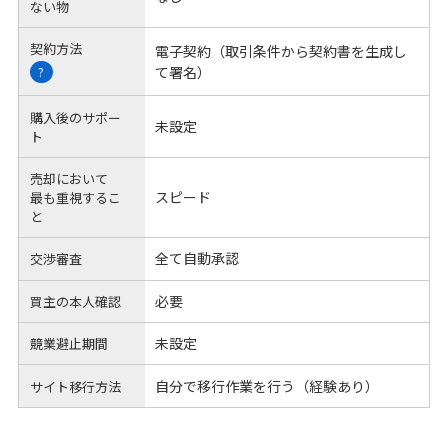
ない物
契約方法
電子契約（取引条件から契約書を生成し
て署名）
?
購入後のサポー
未設定
ト
売却において
スピード
最も重視するこ
と
全て自動承認
交渉審査
必要
買主の本人確認
未設定
競業避止期間
自分で移行作業を行う（経験あり）
サイト移行方法