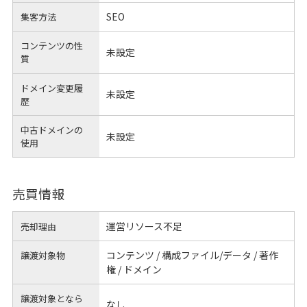
SEO
集客方法
コンテンツの性
未設定
質
ドメイン変更履
未設定
歴
中古ドメインの
未設定
使用
売買情報
運営リソース不足
売却理由
コンテンツ / 構成ファイル/データ / 著作
譲渡対象物
権 / ドメイン
譲渡対象となら
なし