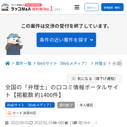
ログイン
新規登録（無料）
(※)
この案件は交渉の受付を終了しています。
条件の近い案件を探す
案件一覧
Webサイト（Webメディア）
弁理士
全国の
気になる（値下げ通知）
全国の「弁理士」の口コミ情報ポータルサイ
ト【掲載数 約1400件】
Webサイト （Webメディア）
本人確認
受付終了
カード決済対応
2022/06/01
2023/01/31
680
13
9
（交渉中 : - ）