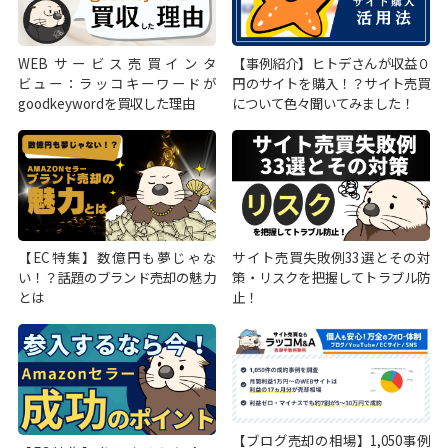
WEBサービス売買インタ
【事例紹介】ヒトデさんが収益０
ビュー：ラッコキーワードが
円のサイトを購入！？サイト売買
goodkeywordを買収した理由
について色々聞いてみました！
【EC特集】数億円も夢じゃな
サイト売買失敗例33選とその対
い！？話題のブランド売却の魅力
策・リスクを把握してトラブル防
とは
止！
【ブログ売却の相場】1,050事例