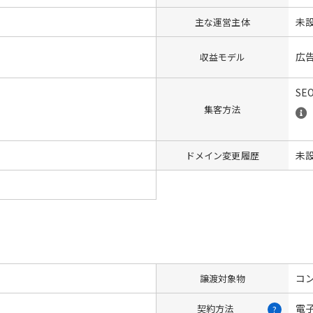
未
主な運営主体
広
収益モデル
SE
集客方法
未
ドメイン変更履歴
コン
譲渡対象物
電
契約方法
?