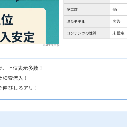
65
記事数
広告
収益モデル
未設定
コンテンツの性質
※AI生成画像
け、上位表示多数！
た検索流入！
そ伸びしろアリ！