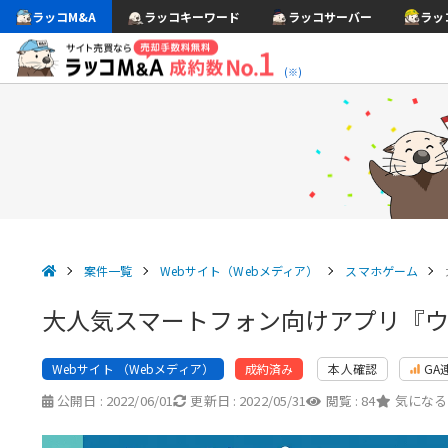
ラッコM&A
ラッコキーワード
ラッコサーバー
ラッ
(※)
案件一覧
Webサイト（Webメディア）
スマホゲーム
大人気スマートフォン向けアプリ『ウ
Webサイト （Webメディア）
本人確認
GA
成約済み
公開日 :
2022/06/01
更新日 :
2022/05/31
閲覧 :
84
気になる 