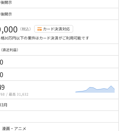
始後開示
始後開示
0,000
（税込）
カード決済対応
格30万円以下の案件はカード決済がご利用可能です
（直近利益）
0
0
49
768
/
最高 31,632
03月
・漫画・アニメ