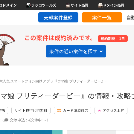
コドメイン
ラッコツールズ
サイト売買
ドメイン売買
売却案件登録
案件一覧
自
この案件は成約済みです。
成約期間：1日
条件の近い案件を探す
大人気スマートフォン向けアプリ『ウマ娘 プリティーダービー』…
マ娘 プリティーダービー』の情報・攻略
連携
サイト移行代行無料
カード決済対応
アクセス上昇
:
6
交渉申込 :
4
（交渉中 : - ）