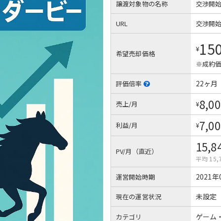
譲渡対象物の名称
交渉開
URL
交渉開
15
¥
希望売却価格
※成約価
22ヶ月
評価倍率
8,00
売上/月
¥
7,00
利益/月
¥
15,8
PV/月（直近）
平均 15,
2021年
運営開始時期
未設定
現在の運営状況
ゲーム
カテゴリ