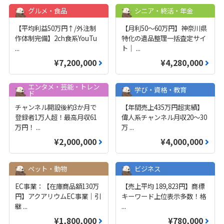
グルメ・食品
シニア・終活・年金
【平均利益50万円↑/外注制
【月利50〜60万円】神奈川県
作体制完備】2ch食系YouTu
特化の遺品整理一括査定サイ
...
ト｜
...
¥7,200,000
¥4,280,000
エンタメ・芸能・トレン
学び・資格・教育
ド
チャンネル開設後約3か月で
【年間売上435万円超実績】
登録者1万人超！最高月収61
偉人系チャンネル月収20～30
万円！
...
万
...
¥2,000,000
¥4,000,000
ペット・動物
ビジネス
EC事業：【在庫商品額130万
【売上平均 189,823円】商標
円】アクアリウムEC事業｜引
キーワード上位表示多数！格
継
...
...
¥1,800,000
¥780,000