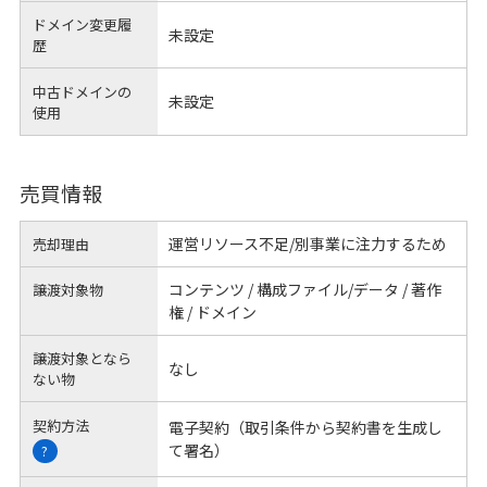
ドメイン変更履
未設定
歴
中古ドメインの
未設定
使用
売買情報
運営リソース不足/別事業に注力するため
売却理由
コンテンツ / 構成ファイル/データ / 著作
譲渡対象物
権 / ドメイン
譲渡対象となら
なし
ない物
契約方法
電子契約（取引条件から契約書を生成し
て署名）
?