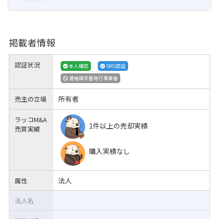
掲載者情報
認証状況
本人確認
SMS認証
適格請求書発行事業者
所有者
売主の立場
ラッコM&A
1件以上の売却実績
売買実績
購入実績なし
法人
属性
法人名