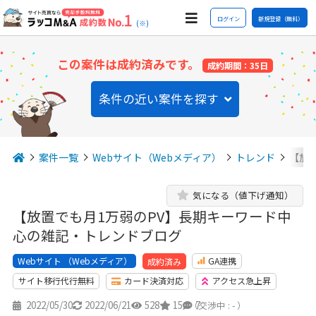
ログイン
新規登録（無料）
(※)
この案件は成約済みです。
成約期間：35日
条件の近い案件を探す
案件一覧
Webサイト（Webメディア）
トレンド
【放
気になる（値下げ通知）
【放置でも月1万弱のPV】長期キーワード中
心の雑記・トレンドブログ
Webサイト （Webメディア）
GA連携
成約済み
サイト移行代行無料
カード決済対応
アクセス急上昇
2022/05/30
2022/06/21
528
15
7
（交渉中 : - ）