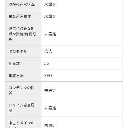
未設定
現在の運営状況
未設定
主な運営主体
運営に必要な知
未設定
識や
資格/許認可
等
広告
収益モデル
56
記事数
SEO
集客方法
コンテンツの性
未設定
質
ドメイン変更履
未設定
歴
中古ドメインの
未設定