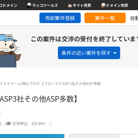
コドメイン
ラッコツールズ
サイト売買
ドメイン売買
売却案件登録
案件一覧
自
この案件は交渉の受付を終了していま
条件の近い案件を探す
スマホゲーム特化ブログ【クローズドASP3社その他ASP多数…
SP3社その他ASP多数】
 :
3
交渉申込 :
2
（交渉中 : - ）