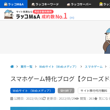
ラッコM&A
ラッコキーワード
ラッコサーバー
ラッ
(※)
案件一覧
Webサイト（Webメディア）
スマホゲーム
スマホゲーム特化ブログ【クローズドA
Webサイト （Webメディア）
サイト移行代行無料
受付終了
公開日 :
2022/05/30
更新日 :
2022/05/29
閲覧 :
263
気になる