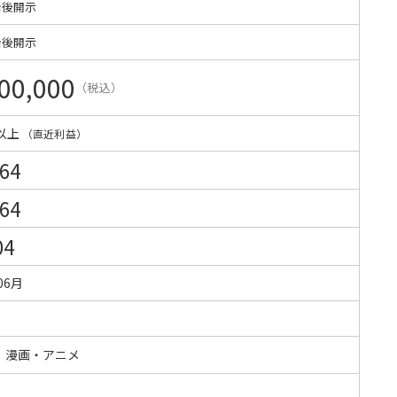
始後開示
始後開示
00,000
（税込）
以上
（直近利益）
264
264
04
06月
・漫画・アニメ