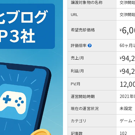
譲渡対象物の名称
交渉開
URL
交渉開
6,0
希望売却価格
¥
60ヶ月
評価倍率
94,
売上/月
¥
94,
利益/月
¥
12,0
PV/月
2021年
運営開始時期
未設定
現在の運営状況
ゲーム
カテゴリ
102
記事数