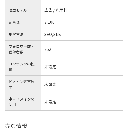
広告 / 利用料
収益モデル
3,100
記事数
SEO/SNS
集客方法
フォロワー数・
252
登録者数
コンテンツの性
未設定
質
ドメイン変更履
未設定
歴
中古ドメインの
未設定
使用
売買情報