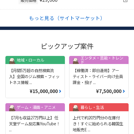
もっと見る（サイトマーケット）
ピックアップ案件
エンタメ・芸能・トレン
地域・ローカル
ド
【月間5万超の自然検索流
【稼働済：即日運用】アー
入】全国のジム検索・フィッ
ティスト・ライバー向け会員
トネス情報
...
課金・投げ
...
¥15,000,000
¥7,500,000
ゲーム・漫画・アニメ
暮らし・生活
【7月も収益27万円以上】任
上代で約20万円分の在庫付
天堂ゲーム反応集YouTube！
き！すぐに始められる韓国生
...
地販売E
...