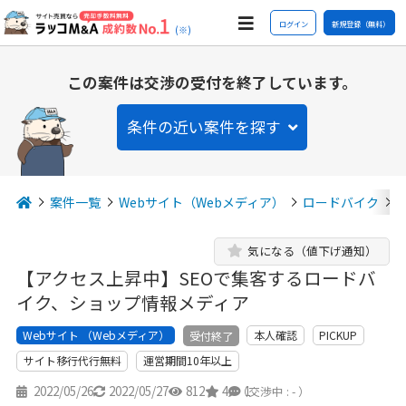
ログイン
新規登録（無料）
(※)
この案件は交渉の受付を終了しています。
条件の近い案件を探す
案件一覧
Webサイト（Webメディア）
ロードバイク
気になる（値下げ通知）
【アクセス上昇中】SEOで集客するロードバ
イク、ショップ情報メディア
Webサイト （Webメディア）
本人確認
PICKUP
受付終了
サイト移行代行無料
運営期間10年以上
2022/05/26
2022/05/27
812
4
1
（交渉中 : - ）