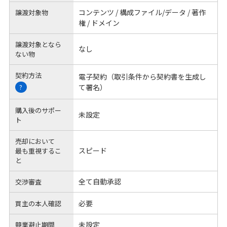
コンテンツ / 構成ファイル/データ / 著作
譲渡対象物
権 / ドメイン
譲渡対象となら
なし
ない物
契約方法
電子契約（取引条件から契約書を生成し
て署名）
?
購入後のサポー
未設定
ト
売却において
スピード
最も重視するこ
と
全て自動承認
交渉審査
必要
買主の本人確認
未設定
競業避止期間