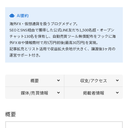
AI要約
海外FX・仮想通貨を扱うブログメディア。
SEOとSNS経由で獲得した公式LINE友だち1,500名超・オープン
チャット130名を保有し、自動売買ツール無償配布をフックに海
外FX IBや情報商材で月5万円前後(最高30万円)を実現。
記事拡充とリスト活用で収益拡大余地が大きく、譲渡後3ヶ月の
運営サポート付き。
概要
収支/アクセス
媒体/売買情報
掲載者情報
概要