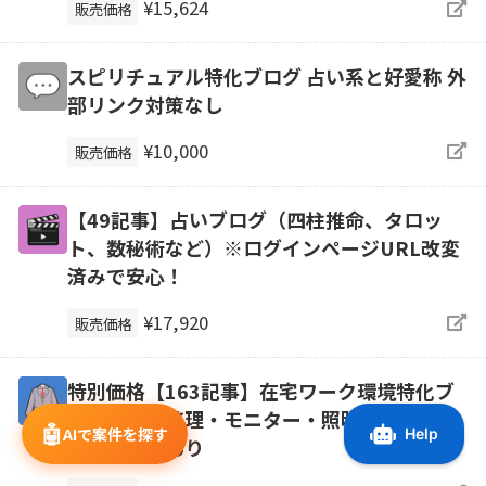
¥15,624
販売価格
スピリチュアル特化ブログ 占い系と好愛称 外
部リンク対策なし
¥10,000
販売価格
【49記事】占いブログ（四柱推命、タロッ
ト、数秘術など）※ログインページURL改変
済みで安心！
¥17,920
販売価格
特別価格【163記事】在宅ワーク環境特化ブ
ログ｜配線整理・モニター・照明・小物の楽
🤖
AIで案件を探す
天物販導線あり