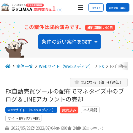
ログイン
新規登録（無料）
(※)
この案件は成約済みです。
成約期間：90日
条件の近い案件を探す
案件一覧
Webサイト（Webメディア）
FX
FX自動売買
気になる（値下げ通知）
FX自動売買ツールの配布でマネタイズ中のブ
ログ＆LINEアカウントの売却
Webサイト （Webメディア）
本人確認
成約済み
サイト移行代行可能
2022/05/23
2022/07/04
690
24
15
（交渉中 : - ）