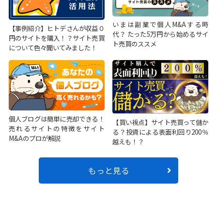
いまは副業で個人M&Aする時
【事例紹介】ヒトデさんが収益０
代？ たった5万円から始めるサイ
円のサイトを購入！？サイト売買
ト売買のススメ
について色々聞いてみました！
個人ブログは簡単に売却できる！
【買い視点】サイト売買って儲か
売れるサイトの特徴をサイト
る？投資による表面利回り200％
M&Aのプロが解説
越えも！？
もっと見る