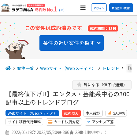
ログイン
新規登録（無料）
(※)
この案件は成約済みです。
成約期間：13日
条件の近い案件を探す
案件一覧
Webサイト（Webメディア）
トレンド
【最
気になる（値下げ通知）
【最終値下げ!!】エンタメ・芸能系中心の300
記事以上のトレンドブログ
Webサイト （Webメディア）
本人確認
GA連携
成約済み
サイト移行代行無料
カード決済対応
アクセス下落
2022/05/19
2022/05/30
386
22
14
（交渉中 : - ）