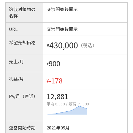
譲渡対象物の
交渉開始後開示
名称
URL
交渉開始後開示
希望売却価格
430,000
¥
（税込）
売上/月
900
¥
利益/月
-178
¥
12,881
PV/月（直近）
平均 8,350
/
最高 19,300
運営開始時期
2021年09月