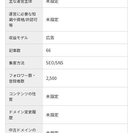
未設定
主な運営主体
運営に必要な知
未設定
識や
資格/許認可
等
広告
収益モデル
66
記事数
SEO/SNS
集客方法
フォロワー数・
2,500
登録者数
コンテンツの性
未設定
質
ドメイン変更履
未設定
歴
中古ドメインの
未設定