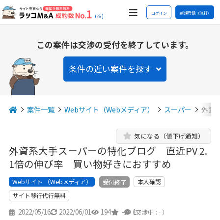
ログイン
新規登録（無料）
(※)
この案件は交渉の受付を終了しています。
条件の近い案件を探す
案件一覧
Webサイト（Webメディア）
スーパー
外資系
気になる（値下げ通知）
外資系大手スーパーの特化ブログ 直近PV 2.
1倍の伸び率 買い物好きにおすすめ
Webサイト （Webメディア）
本人確認
受付終了
サイト移行代行無料
2022/05/16
2022/06/01
194
-
1
（交渉中 : - ）