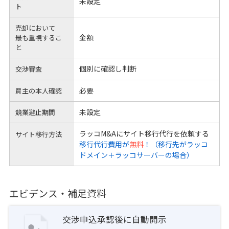
未設定
ト
売却において
金額
最も重視するこ
と
個別に確認し判断
交渉審査
必要
買主の本人確認
未設定
競業避止期間
ラッコM&Aにサイト移行代行を依頼する
サイト移行方法
移行代行費用が
無料
！（移行先がラッコ
ドメイン＋ラッコサーバーの場合）
エビデンス・補足資料
交渉申込承認後に自動開示