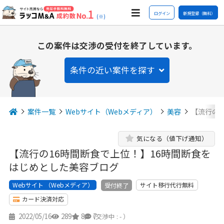
ログイン
新規登録（無料）
(※)
この案件は交渉の受付を終了しています。
条件の近い案件を探す
案件一覧
Webサイト（Webメディア）
美容
【流行の
気になる（値下げ通知）
【流行の16時間断食で上位！】16時間断食を
はじめとした美容ブログ
Webサイト （Webメディア）
サイト移行代行無料
受付終了
カード決済対応
2022/05/16
289
8
7
（交渉中 : - ）