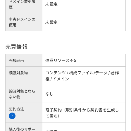
ドメイン変更履
未設定
歴
中古ドメインの
未設定
使用
売買情報
運営リソース不足
売却理由
コンテンツ / 構成ファイル/データ / 著作
譲渡対象物
権 / ドメイン
譲渡対象となら
なし
ない物
契約方法
電子契約（取引条件から契約書を生成し
て署名）
?
購入後のサポー