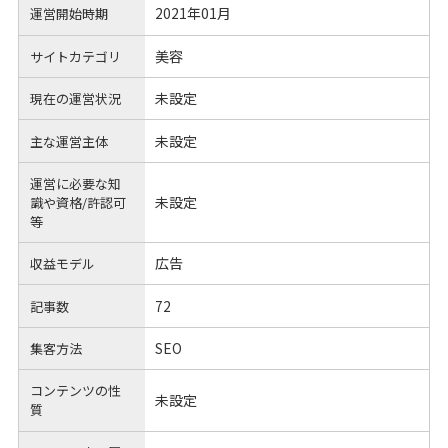
2021年01月
運営開始時期
美容
サイトカテゴリ
未設定
現在の運営状況
未設定
主な運営主体
運営に必要な知
未設定
識や
資格/許認可
等
広告
収益モデル
72
記事数
SEO
集客方法
コンテンツの性
未設定
質