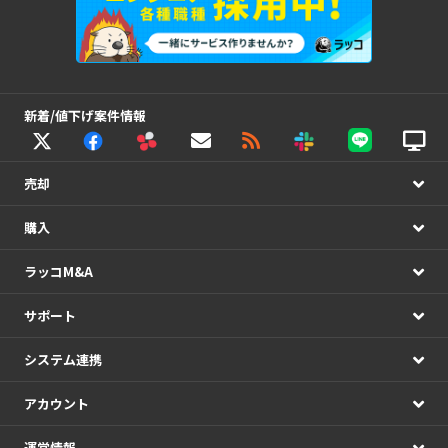
新着/値下げ案件情報
売却
購入
ラッコM&A
サポート
システム連携
アカウント
運営情報