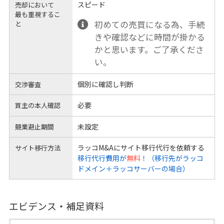
スピード
売却において
最も重視するこ
初めての売買になる為、手続
と
きや確認などに時間が掛かる
かと思います。ご了承くださ
い。
個別に確認し判断
交渉審査
必要
買主の本人確認
未設定
競業避止期間
ラッコM&Aにサイト移行代行を依頼する
サイト移行方法
移行代行費用が
無料
！（移行先がラッコ
ドメイン＋ラッコサーバーの場合）
エビデンス・補足資料