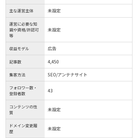
未設定
主な運営主体
運営に必要な知
未設定
識や
資格/許認可
等
広告
収益モデル
4,450
記事数
SEO/アンテナサイト
集客方法
フォロワー数・
43
登録者数
コンテンツの性
未設定
質
ドメイン変更履
未設定
歴