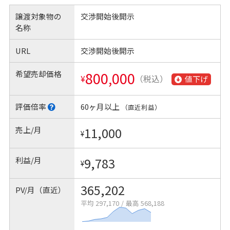
譲渡対象物の
交渉開始後開示
名称
URL
交渉開始後開示
希望売却価格
800,000
¥
（税込）
値下げ
評価倍率
60ヶ月以上
（直近利益）
売上/月
11,000
¥
利益/月
9,783
¥
365,202
PV/月（直近）
平均 297,170
/
最高 568,188