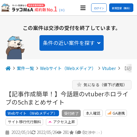
ログイン
新規登録（無料）
(※)
この案件は交渉の受付を終了しています。
条件の近い案件を探す
案件一覧
Webサイト（Webメディア）
Vtuber
【記事作
気になる（値下げ通知）
【記事作成簡単！】今話題のvtuberホロライ
ブの5chまとめサイト
Webサイト （Webメディア）
本人確認
GA連携
受付終了
サイト移行代行無料
アクセス上昇
2022/05/16
2022/05/26
281
6
5
（交渉中 : - ）