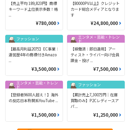
【売上平均 189,823円】商標
【80000PV以上】クレジット
キーワード上位表示多数！格
カード総合メディアとなりま
...
す
¥780,000
¥24,800,000
エンタメ・芸能・トレン
ファッション
ド
【最高月利益20万】EC事業：
【稼働済：即日運用】アー
運営歴4年の商標付きAmazo
ティスト・ライバー向け会員
...
課金・投げ
...
¥3,500,000
¥7,500,000
エンタメ・芸能・トレン
ファッション
ド
【登録者9600人超え！】海外
【累計売上7,300万円｜在庫
の反応日本称賛系YouTube
...
買取のみ】P2Cレディースア
パ
...
¥1,500,000
¥1,250,000