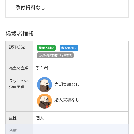
添付資料なし
掲載者情報
認証状況
本人確認
SMS認証
適格請求書発行事業者
所有者
売主の立場
ラッコM&A
売却実績なし
売買実績
購入実績なし
個人
属性
名前