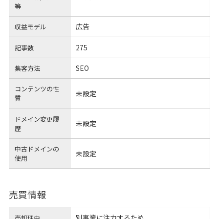
等
広告
収益モデル
275
記事数
SEO
集客方法
コンテンツの性
未設定
質
ドメイン変更履
未設定
歴
中古ドメインの
未設定
使用
売買情報
別事業に注力するため
売却理由