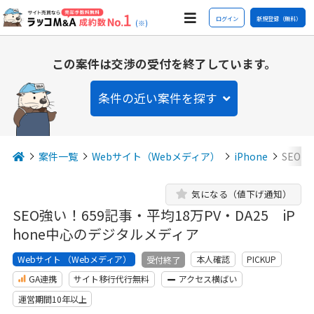
ログイン
新規登録（無料）
(※)
この案件は交渉の受付を終了しています。
条件の近い案件を探す
案件一覧
Webサイト（Webメディア）
iPhone
SEO強
気になる（値下げ通知）
SEO強い！659記事・平均18万PV・DA25 iP
hone中心のデジタルメディア
Webサイト （Webメディア）
本人確認
PICKUP
受付終了
GA連携
サイト移行代行無料
アクセス横ばい
運営期間10年以上