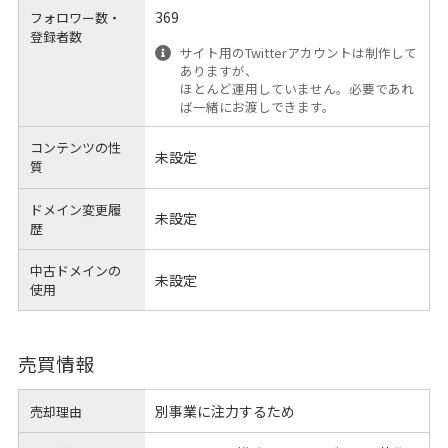
369
フォロワー数・
登録者数
サイト用のTwitterアカウントは制作して
ありますが、
ほとんど運用していません。必要であれ
ば一緒にお渡しできます。
コンテンツの性
未設定
質
ドメイン変更履
未設定
歴
中古ドメインの
未設定
使用
売買情報
別事業に注力するため
売却理由