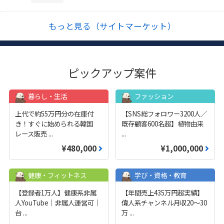
もっと見る（サイトマーケット）
ピックアップ案件
暮らし・生活
ファッション
上代で約55万円分の在庫付
【SNS総フォロワー3200人／
き！すぐに始められる韓国
既存顧客600名超】植物由来
レース販売
...
...
¥480,000
¥1,000,000
健康・フィットネス
学び・資格・教育
【登録者1万人】健康系非属
【年間売上435万円超実績】
人YouTube｜非属人運営可｜
偉人系チャンネル月収20～30
台
...
万
...