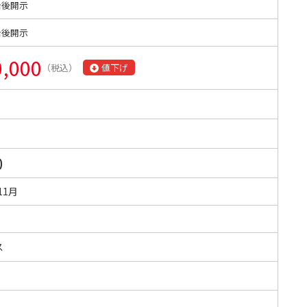
始後開示
始後開示
0,000
（税込）
値下げ
0
11月
ス