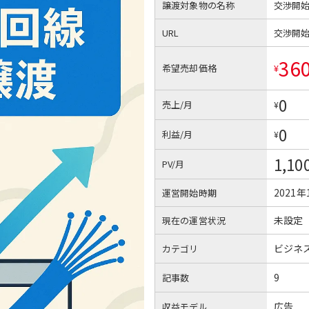
譲渡対象物の名称
交渉開
URL
交渉開
36
希望売却価格
¥
0
売上/月
¥
0
利益/月
¥
1,10
PV/月
2021年
運営開始時期
未設定
現在の運営状況
ビジネ
カテゴリ
9
記事数
広告
収益モデル