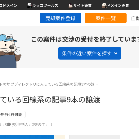
コドメイン
ラッコツールズ
サイト売買
ドメイン売買
売却案件登録
案件一覧
自
この案件は交渉の受付を終了していま
条件の近い案件を探す
トのサブディレクトリに入っている回線系の記事9本の譲…
ている回線系の記事9本の譲渡
移行代行可能
 :
3
交渉申込 :
2
（交渉中 : - ）