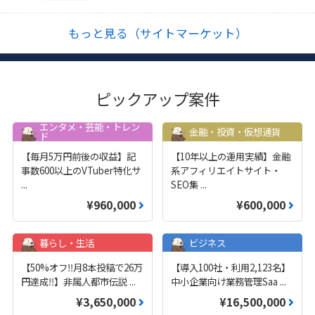
もっと見る（サイトマーケット）
ピックアップ案件
エンタメ・芸能・トレン
金融・投資・仮想通貨
ド
【毎月5万円前後の収益】記
【10年以上の運用実績】金融
事数600以上のVTuber特化サ
系アフィリエイトサイト・
...
SEO集
...
¥960,000
¥600,000
暮らし・生活
ビジネス
【50%オフ‼️月8本投稿で26万
【導入100社・利用2,123名】
円達成‼️】非属人都市伝説
...
中小企業向け業務管理Saa
...
¥3,650,000
¥16,500,000