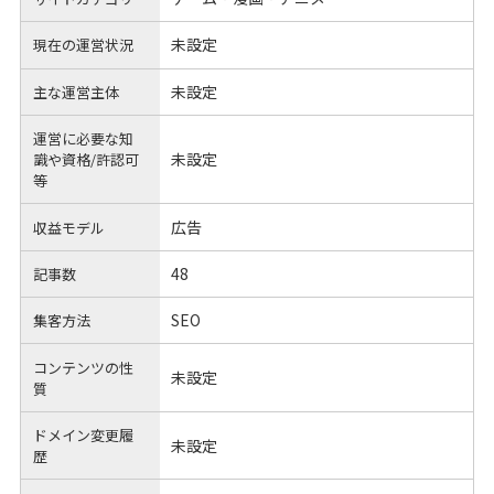
未設定
現在の運営状況
未設定
主な運営主体
運営に必要な知
未設定
識や
資格/許認可
等
広告
収益モデル
48
記事数
SEO
集客方法
コンテンツの性
未設定
質
ドメイン変更履
未設定
歴