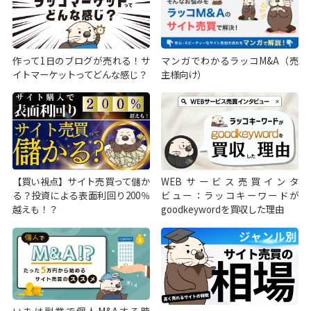
作って1日のブログが売れる！サ
マンガでわかるラッコM&A（売
イトマーケットってどんな感じ？
主様向け）
【買い視点】サイト売買って儲か
WEBサービス売買インタ
る？投資による表面利回り200％
ビュー：ラッコキーワードが
越えも！？
goodkeywordを買収した理由