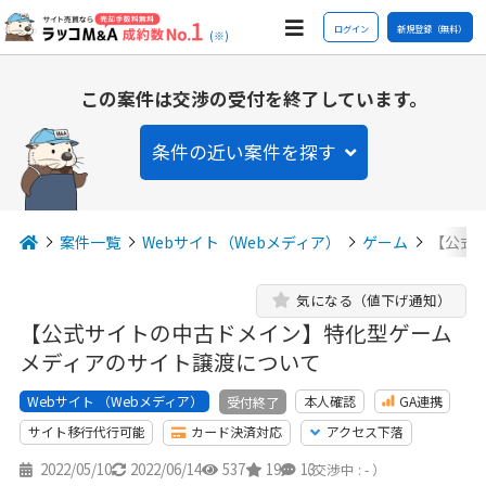
ログイン
新規登録（無料）
(※)
この案件は交渉の受付を終了しています。
条件の近い案件を探す
案件一覧
Webサイト（Webメディア）
ゲーム
【公式
気になる（値下げ通知）
【公式サイトの中古ドメイン】特化型ゲーム
メディアのサイト譲渡について
Webサイト （Webメディア）
本人確認
GA連携
受付終了
サイト移行代行可能
カード決済対応
アクセス下落
2022/05/10
2022/06/14
537
19
13
（交渉中 : - ）