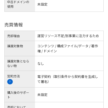
中古ドメインの
未設定
使用
売買情報
運営リソース不足/別事業に注力するため
売却理由
コンテンツ / 構成ファイル/データ / 著作
譲渡対象物
権 / ドメイン
譲渡対象となら
なし
ない物
契約方法
電子契約（取引条件から契約書を生成し
て署名）
?
購入後のサポー
未設定
ト
売却において