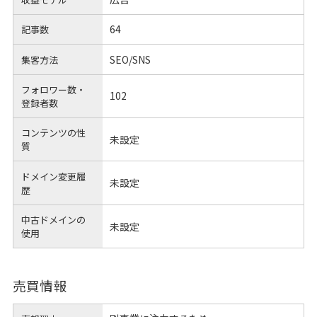
64
記事数
SEO/SNS
集客方法
フォロワー数・
102
登録者数
コンテンツの性
未設定
質
ドメイン変更履
未設定
歴
中古ドメインの
未設定
使用
売買情報