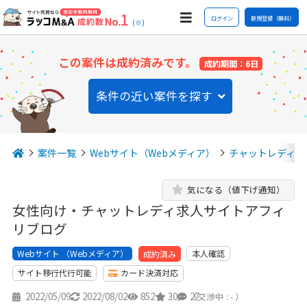
ログイン
新規登録（無料）
(※)
この案件は成約済みです。
成約期間：6日
条件の近い案件を探す
案件一覧
Webサイト（Webメディア）
チャットレディ
気になる（値下げ通知）
女性向け・チャットレディ求人サイトアフィ
リブログ
Webサイト （Webメディア）
本人確認
成約済み
サイト移行代行可能
カード決済対応
2022/05/09
2022/08/02
852
30
27
（交渉中 : - ）