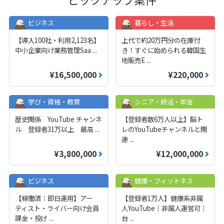
ビジネス
暮らし・生活
【導入100社・利用2,123名】
上代で約20万円分の在庫付
中小企業向け業務管理Saa
...
き！すぐに始められる韓国生
地販売E
...
¥16,500,000
¥220,000
学び・資格・教育
シニア・終活・年金
歴史関係 YouTube チャンネ
【登録者数6万人以上】脳ト
ル 登録者31万以上 最高
...
レのYouTubeチャンネルと関
連
...
¥3,800,000
¥12,000,000
ビジネス
健康・フィットネス
【稼働済：即日運用】アー
【登録者1万人】健康系非属
ティスト・ライバー向け会員
人YouTube｜非属人運営可｜
課金・投げ
...
台
...