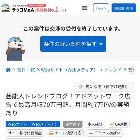
ログイン
新規登録（無料）
(※)
この案件は交渉の受付を終了しています。
条件の近い案件を探す
案件一覧
Webサイト（Webメディア）
トレンド
芸能
気になる（値下げ通知）
芸能人トレンドブログ！アドネットワーク広
告で最高月収70万円超、月間約7万PVの実績
あり
Webサイト （Webメディア）
本人確認
GA連携
受付終了
サイト移行代行可能
カード決済対応
アクセス横ばい