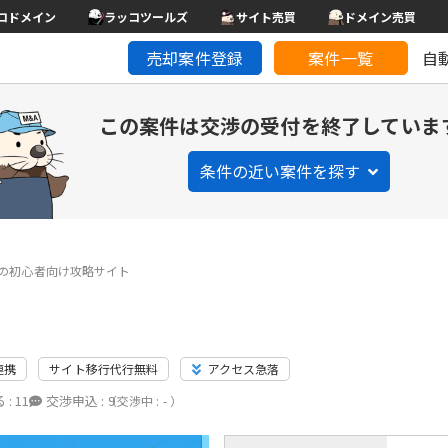
コドメイン
ラッコツールズ
サイト売買
ドメイン売買
売却案件登録
案件一覧
自
この案件は交渉の受付を終了していま
条件の近い案件を探す
の初心者向け攻略サイト
連携
サイト移行代行無料
アクセス急落
 :
11
交渉申込 :
9
（交渉中 : - ）