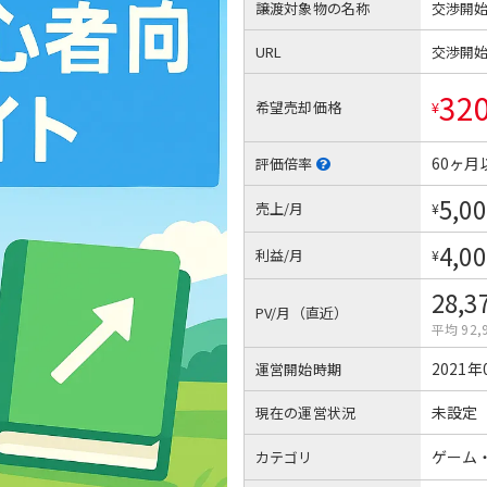
譲渡対象物の名称
交渉開
URL
交渉開
32
希望売却価格
¥
60ヶ月
評価倍率
5,00
売上/月
¥
4,00
利益/月
¥
28,3
PV/月（直近）
平均 92,
2021年
運営開始時期
未設定
現在の運営状況
ゲーム
カテゴリ