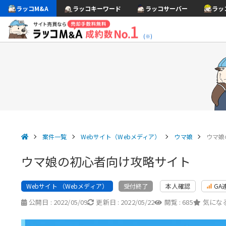
ラッコM&A
ラッコキーワード
ラッコサーバー
ラッ
(※)
案件一覧
Webサイト（Webメディア）
ウマ娘
ウマ娘
ウマ娘の初心者向け攻略サイト
Webサイト （Webメディア）
本人確認
GA
受付終了
公開日 :
2022/05/09
更新日 :
2022/05/22
閲覧 :
685
気になる