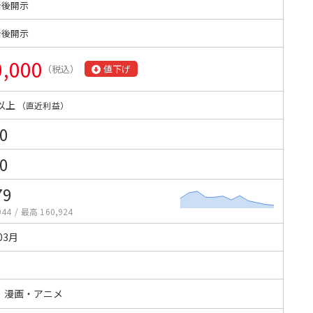
始後開示
始後開示
0,000
（税込）
値下げ
以上
（直近利益）
0
0
79
944
/
最高 160,924
03月
・漫画・アニメ