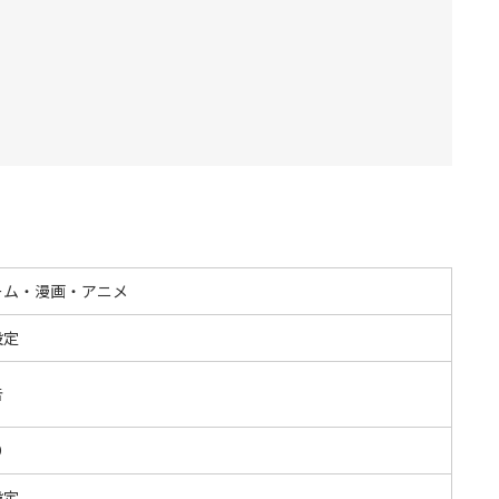
ーム・漫画・アニメ
設定
告
O
設定