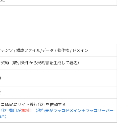
テンツ / 構成ファイル/データ / 著作権 / ドメイン
子契約（取引条件から契約書を生成して署名）
額
要
ッコM&Aにサイト移行代行を依頼する
行代行費用が
無料
！（移行先がラッコドメイン＋ラッコサーバー
場合）