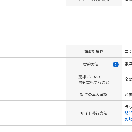
コン
譲渡対象物
電
契約方法
?
売却において
金
最も重視すること
必
買主の本人確認
ラ
移
サイト移行方法
の