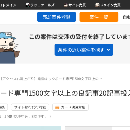
コドメイン
ラッコツールズ
サイト売買
ドメイン売買
売却案件登録
案件一覧
自
この案件は交渉の受付を終了していま
条件の近い案件を探す
【アクセス右肩上がり】電動キックボード専門1500文字以上の…
ド専門1500文字以上の良記事20記事投
連携
サイト移行代行可能
カード決済対応
 :
14
交渉申込 :
9
（交渉中 : - ）