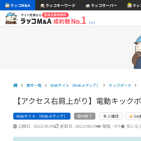
ラッコM&A
ラッコキーワード
ラッコサーバー
ラッ
(※)
案件一覧
Webサイト（Webメディア）
キックボード
【アクセス右肩上がり】電動キックボー
Webサイト （Webメディア）
本人確認
GA
受付終了
公開日 :
2022/05/09
更新日 :
2022/06/19
閲覧 :
475
気になる