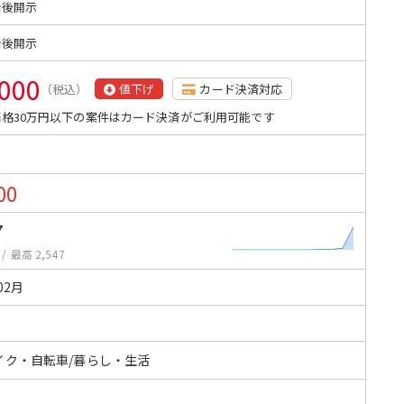
始後開示
始後開示
,000
（税込）
値下げ
カード決済対応
格30万円以下の案件はカード決済がご利用可能です
00
7
/
最高 2,547
02月
イク・自転車/暮らし・生活