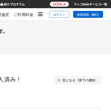
紹介プログラム
35万ID 🎉
ラッコWebサービス一覧
動査定
ご利用料金
ログイン
新規登録（無料）
す。
入済み！
気になる（値下げ通知）