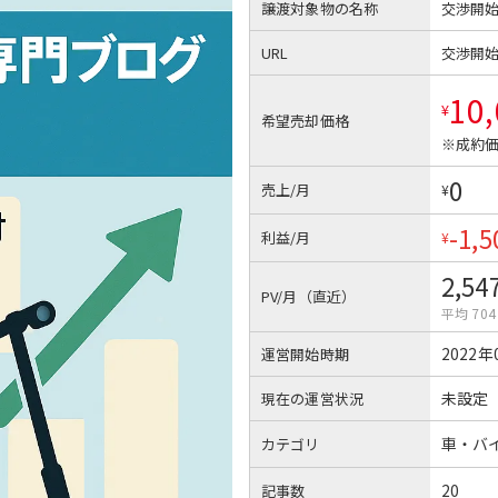
譲渡対象物の名称
交渉開
URL
交渉開
10
¥
希望売却価格
※成約価
0
売上/月
¥
-1,5
利益/月
¥
2,54
PV/月（直近）
平均 704
2022年
運営開始時期
未設定
現在の運営状況
車・バ
カテゴリ
20
記事数