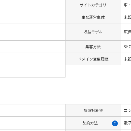
車
サイトカテゴリ
未
主な運営主体
広
収益モデル
SEO
集客方法
未
ドメイン変更履歴
コン
譲渡対象物
電
契約方法
?