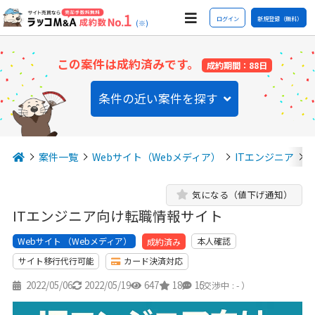
ログイン
新規登録（無料）
(※)
この案件は成約済みです。
成約期間：88日
条件の近い案件を探す
案件一覧
Webサイト（Webメディア）
ITエンジニア
気になる（値下げ通知）
ITエンジニア向け転職情報サイト
Webサイト （Webメディア）
本人確認
成約済み
サイト移行代行可能
カード決済対応
2022/05/06
2022/05/19
647
18
15
（交渉中 : - ）