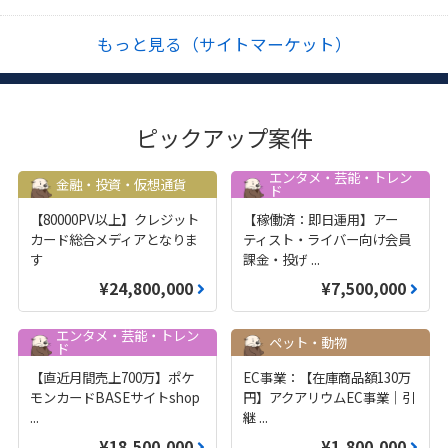
もっと見る（サイトマーケット）
ピックアップ案件
エンタメ・芸能・トレン
金融・投資・仮想通貨
ド
【80000PV以上】クレジット
【稼働済：即日運用】アー
カード総合メディアとなりま
ティスト・ライバー向け会員
す
課金・投げ
...
¥24,800,000
¥7,500,000
エンタメ・芸能・トレン
ペット・動物
ド
【直近月間売上700万】ポケ
EC事業：【在庫商品額130万
モンカードBASEサイトshop
円】アクアリウムEC事業｜引
...
継
...
¥18,500,000
¥1,800,000