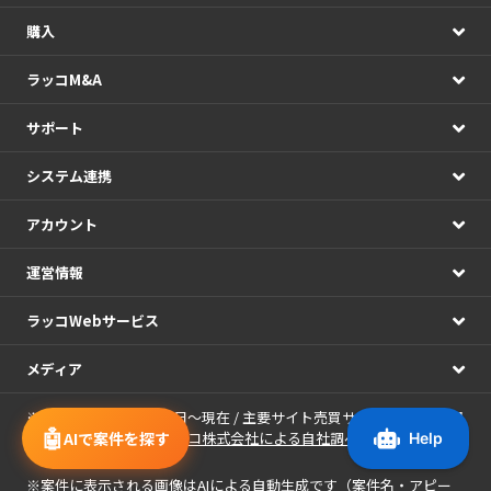
購入
ラッコM&A
サポート
システム連携
アカウント
運営情報
ラッコWebサービス
メディア
※期間：2021年01月01日～現在 / 主要サイト売買サービス7社の公開
🤖
AIで案件を探す
情報の日次集計（
ラッコ株式会社による自社調べ
）
※
案件に表示される画像
はAIによる自動生成です（案件名・アピー