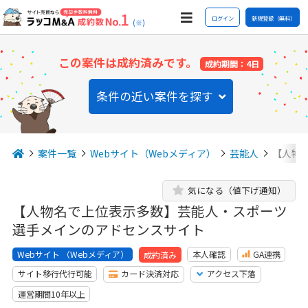
ログイン
新規登録（無料）
(※)
この案件は成約済みです。
成約期間：4日
条件の近い案件を探す
案件一覧
Webサイト（Webメディア）
芸能人
【人物
気になる（値下げ通知）
【人物名で上位表示多数】芸能人・スポーツ
選手メインのアドセンスサイト
Webサイト （Webメディア）
本人確認
GA連携
成約済み
サイト移行代行可能
カード決済対応
アクセス下落
運営期間10年以上