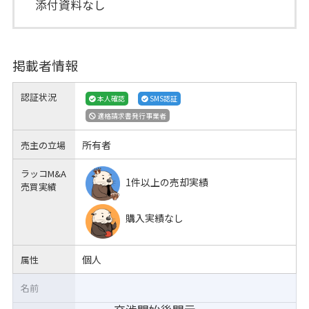
添付資料なし
掲載者情報
認証状況
本人確認
SMS認証
適格請求書発行事業者
所有者
売主の立場
ラッコM&A
1件以上の売却実績
売買実績
購入実績なし
個人
属性
名前