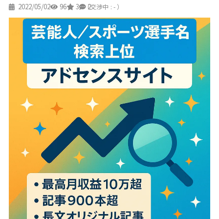
2022/05/02
96
3
2
（交渉中 : - ）