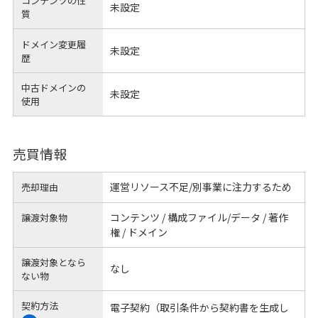
コンテンツの性
未設定
質
ドメイン変更履
未設定
歴
中古ドメインの
未設定
使用
売買情報
運営リソース不足/別事業に注力するため
売却理由
コンテンツ / 構成ファイル/データ / 著作
譲渡対象物
権 / ドメイン
譲渡対象となら
なし
ない物
契約方法
電子契約（取引条件から契約書を生成し