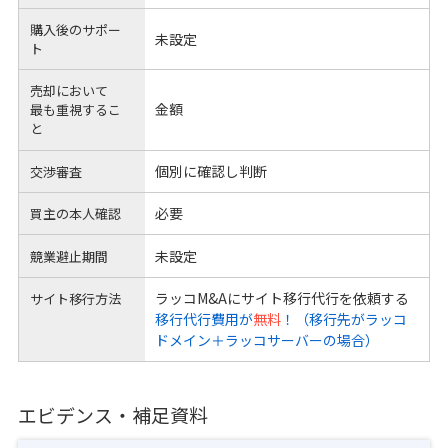
購入後のサポー
未設定
ト
売却において
金額
最も重視するこ
と
個別に確認し判断
交渉審査
必要
買主の本人確認
未設定
競業避止期間
ラッコM&Aにサイト移行代行を依頼する
サイト移行方法
移行代行費用が
無料
！（移行先がラッコ
ドメイン＋ラッコサーバーの場合）
エビデンス・補足資料