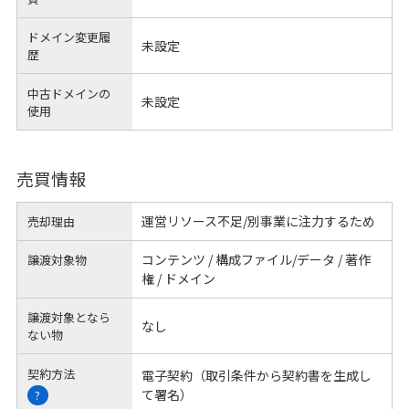
ドメイン変更履
未設定
歴
中古ドメインの
未設定
使用
売買情報
運営リソース不足/別事業に注力するため
売却理由
コンテンツ / 構成ファイル/データ / 著作
譲渡対象物
権 / ドメイン
譲渡対象となら
なし
ない物
契約方法
電子契約（取引条件から契約書を生成し
て署名）
?