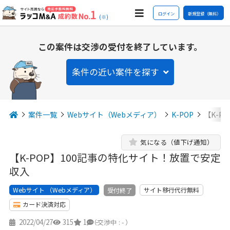
ログイン
新規登録（無料）
(※)
この案件は交渉の受付を終了しています。
条件の近い案件を探す
案件一覧
Webサイト（Webメディア）
K-POP
【K-P
気になる（値下げ通知）
【K-POP】100記事の特化サイト！放置で安定
収入
Webサイト （Webメディア）
サイト移行代行無料
受付終了
カード決済対応
2022/04/27
315
1
-
（交渉中 : - ）