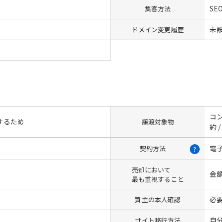
SE
集客方法
未
ドメイン変更履歴
コン
するため
譲渡対象物
約 
電
契約方法
?
売却において
金
最も重視すること
必
買主の本人確認
自
サイト移行方法