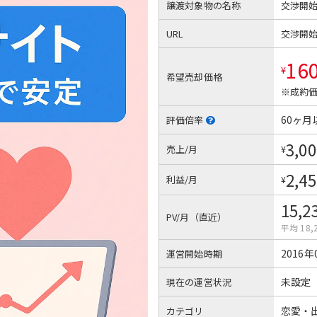
譲渡対象物の名称
交渉開
URL
交渉開
16
¥
希望売却価格
※成約価
60ヶ月
評価倍率
3,00
売上/月
¥
2,45
利益/月
¥
15,2
PV/月（直近）
平均 18,
2016年
運営開始時期
未設定
現在の運営状況
恋愛・
カテゴリ