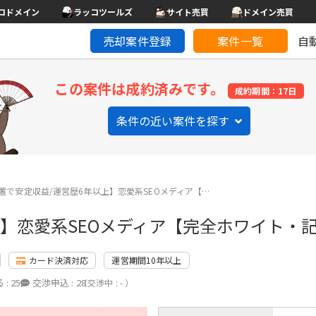
コドメイン
ラッコツールズ
サイト売買
ドメイン売買
売却案件登録
案件一覧
自
この案件は成約済みです。
成約期間：17日
条件の近い案件を探す
置で安定収益/運営歴6年以上】恋愛系SEOメディア【…
】恋愛系SEOメディア【完全ホワイト・記
カード決済対応
運営期間10年以上
 :
25
交渉申込 :
28
（交渉中 : - ）