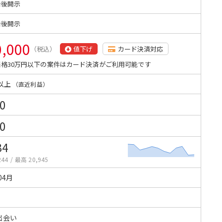
始後開示
始後開示
0,000
（税込）
値下げ
カード決済対応
格30万円以下の案件はカード決済がご利用可能です
以上
（直近利益）
0
0
34
244
/
最高 20,945
04月
出会い