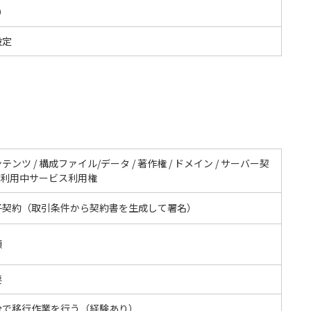
O
設定
テンツ / 構成ファイル/データ / 著作権 / ドメイン / サーバー契
/ 利用中サービス利用権
子契約（取引条件から契約書を生成して署名）
額
要
分で移行作業を行う（経験あり）