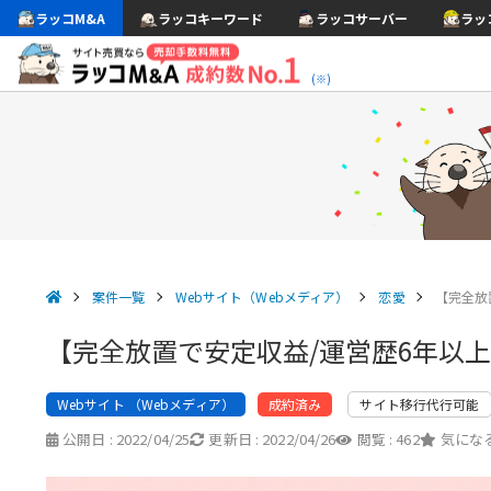
ラッコM&A
ラッコキーワード
ラッコサーバー
ラッ
(※)
案件一覧
Webサイト（Webメディア）
恋愛
【完全放
【完全放置で安定収益/運営歴6年以上
Webサイト （Webメディア）
サイト移行代行可能
成約済み
公開日 :
2022/04/25
更新日 :
2022/04/26
閲覧 :
462
気になる