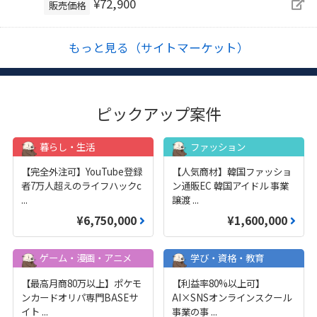
¥72,900
販売価格
もっと見る（サイトマーケット）
ピックアップ案件
暮らし・生活
ファッション
【完全外注可】YouTube登録
【人気商材】韓国ファッショ
者7万人超えのライフハックc
ン通販EC 韓国アイドル 事業
...
譲渡
...
¥6,750,000
¥1,600,000
ゲーム・漫画・アニメ
学び・資格・教育
【最高月商80万以上】ポケモ
【利益率80%以上可】
ンカードオリパ専門BASEサ
AI×SNSオンラインスクール
イト
...
事業の事
...