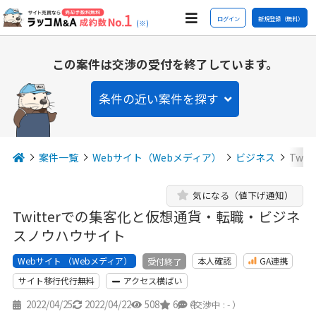
ログイン
新規登録（無料）
(※)
この案件は交渉の受付を終了しています。
条件の近い案件を探す
案件一覧
Webサイト（Webメディア）
ビジネス
Twi
気になる（値下げ通知）
Twitterでの集客化と仮想通貨・転職・ビジネ
スノウハウサイト
Webサイト （Webメディア）
本人確認
GA連携
受付終了
サイト移行代行無料
アクセス横ばい
2022/04/25
2022/04/22
508
6
4
（交渉中 : - ）